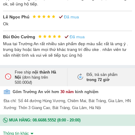
ok, sẽ ủng hộ tiếp.
Lê Ngọc Phú
Đã mua
Ok
Bùi Đức Cường
Đã mua
Mua tại Trường An rất nhiều sản phẩm đẹp màu sắc rất là ưng ý .
trưng bày hoặc làm mọi thứ khác trang trí đều oke . nhân viên tư
vấn nhiệt tình và vui vẻ sẽ tiếp tục ủng hộ
Free ship
nội thành Hà
Đổi, trả sản phẩm
Nội
(đơn hàng trên
trong 72 giờ
500.000đ)
Gốm Trường An với hơn
30 năm
kinh nghiệm
Địa chỉ: Số 44 đường Hùng Vương, Chiêm Mai, Bát Tràng, Gia Lâm, HN
Xưởng: Thôn 3 Giang Cao, Bát Tràng, Gia Lâm, Hà Nội
MUA HÀNG:
08.6688.5552
(8:00 - 20:00)
Thông tin khác