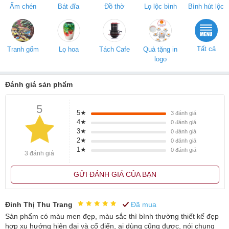
nặng.. đem lại sự an toàn cho sức khỏe người dùng. Đồng thời
Ấm chén
Bát đĩa
Đồ thờ
Lọ lộc bình
Bình hút lộc
đem lại ưu điểm cho chất men bóng với đặc tính không bám bụi,
bám nước chè, dễ dàng khi vệ sinh, lau rửa.
Ấm chén Bát Tràng in logo làm quà tặng hàng mẫu 06 là sản phẩm
Tất cả
ấm chén với chất lượng cao, bền đẹp rất phù hợp là món quà tặng,
Tranh gốm
Lọ hoa
Tách Cafe
Quà tặng in
logo
quà biếu đến người thân, bạn bè, đồng nghiệp…
Đánh giá sản phẩm
5
5★
3
đánh giá
4★
0
đánh giá
3★
0
đánh giá
2★
0
đánh giá
1★
0
đánh giá
3 đánh giá
GỬI ĐÁNH GIÁ CỦA BẠN
Đinh Thị Thu Trang
Đã mua
Sản phẩm có màu men đẹp, màu sắc thì bình thường thiết kế đẹp
hợp xu hướng hiện đại và cổ điển, ai dùng cũng được, nói chung