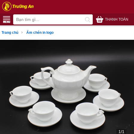
THANH TOÁN
›
Trang chủ
Ấm chén in logo
1/1