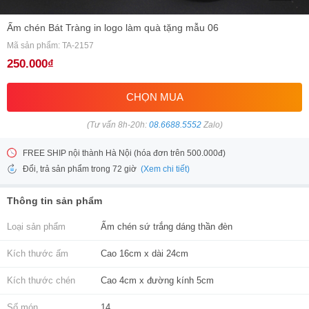
Ấm chén Bát Tràng in logo làm quà tặng mẫu 06
Mã sản phẩm: TA-2157
250.000₫
CHỌN MUA
(Tư vấn 8h-20h:
08.6688.5552
Zalo)
FREE SHIP nội thành Hà Nội (hóa đơn trên 500.000đ)
(Xem chi tiết)
Đổi, trả sản phẩm trong 72 giờ
Thông tin sản phẩm
Loại sản phẩm
Ấm chén sứ trắng dáng thần đèn
Kích thước ấm
Cao 16cm x dài 24cm
Kích thước chén
Cao 4cm x đường kính 5cm
Số món
14