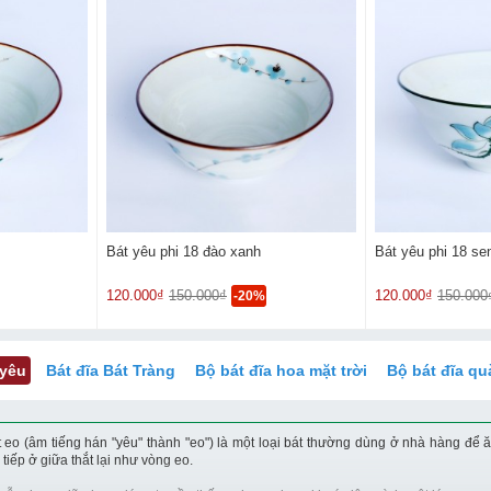
Bát yêu phi 18 đào xanh
Bát yêu phi 18 se
120.000₫
150.000₫
120.000₫
150.000
-20%
 yêu
Bát đĩa Bát Tràng
Bộ bát đĩa hoa mặt trời
Bộ bát đĩa qu
t eo (âm tiếng hán "yêu" thành "eo") là một loại bát thường dùng ở nhà hàng để 
tiếp ở giữa thắt lại như vòng eo.