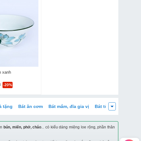
n xanh
₫
-20%
à tặng
Bát ăn cơm
Bát mắm, đĩa gia vị
Bát tô đựng phở, ca
ăn
bún, miến, phở, cháo
... có kiểu dáng miệng loe rộng, phần thân