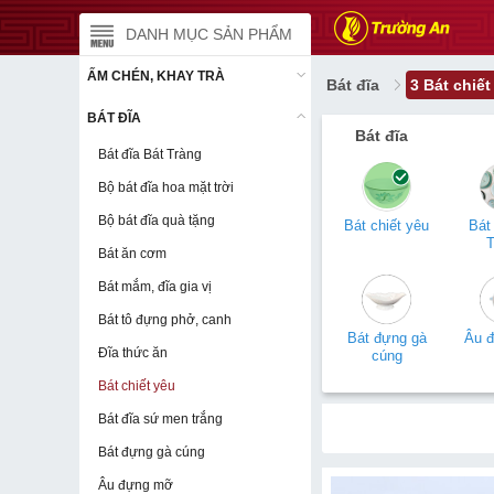
DANH MỤC SẢN PHẨM
DANH MỤC SẢN PHẨM
ẤM CHÉN, KHAY TRÀ
ẤM CHÉN, KHAY TRÀ
Bát đĩa
3 Bát chiế
BÁT ĐĨA
BÁT ĐĨA
Bát đĩa
Bát đĩa Bát Tràng
Bát đĩa Bát Tràng
Bộ bát đĩa hoa mặt trời
Bộ bát đĩa hoa mặt trời
Bộ bát đĩa quà tặng
Bộ bát đĩa quà tặng
Bát chiết yêu
Bát 
T
Bát ăn cơm
Bát ăn cơm
Bát mắm, đĩa gia vị
Bát mắm, đĩa gia vị
Bát tô đựng phở, canh
Bát tô đựng phở, canh
Bát đựng gà
Âu 
Đĩa thức ăn
Đĩa thức ăn
cúng
Bát chiết yêu
Bát chiết yêu
Bát đĩa sứ men trắng
Bát đĩa sứ men trắng
Bát đựng gà cúng
Bát đựng gà cúng
Âu đựng mỡ
Âu đựng mỡ