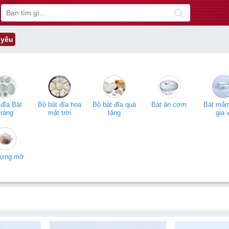
t yêu
đĩa Bát
Bộ bát đĩa hoa
Bộ bát đĩa quà
Bát ăn cơm
Bát mắ
ràng
mặt trời
tặng
gia v
đựng mỡ