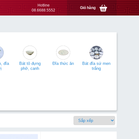
Hotline
Giỏ hàng
08.6688.5552
m, đĩa
Bát tô đựng
Đĩa thức ăn
Bát đĩa sứ men
ị
phở, canh
trắng