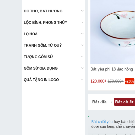
ĐỒ THỜ, BÁT HƯƠNG
ĐỒ THỜ, BÁT HƯƠNG
LỘC BÌNH, PHONG THỦY
LỘC BÌNH, PHONG THỦY
LỌ HOA
LỌ HOA
TRANH GỐM, TỨ QUÝ
TRANH GỐM, TỨ QUÝ
TƯỢNG GỐM SỨ
TƯỢNG GỐM SỨ
GỐM SỨ GIA DỤNG
GỐM SỨ GIA DỤNG
Bát yêu phi 18 đào hồng
QUÀ TẶNG IN LOGO
QUÀ TẶNG IN LOGO
120.000₫
150.000₫
-20%
Bát đĩa
Bát chiết
Bát chiết yêu
hay bát chiế
dưới sâu lòng, chỗ chuyển 