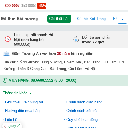
200.000₫
350.000₫
-43%
Đồ thờ, Bát hương
Cốt thất bảo
Đồ thờ Bát Tràng
Bát hươ
Free ship
nội thành Hà
Đổi, trả sản phẩm
Nội
(đơn hàng trên
trong 72 giờ
500.000đ)
Gốm Trường An với hơn
30 năm
kinh nghiệm
Địa chỉ: Số 44 đường Hùng Vương, Chiêm Mai, Bát Tràng, Gia Lâm, HN
Xưởng: Thôn 3 Giang Cao, Bát Tràng, Gia Lâm, Hà Nội
MUA HÀNG:
08.6688.5552
(8:00 - 20:00)
Thông tin khác
Giới thiệu về chúng tôi
Chính sách giao hàng
Hướng dẫn mua hàng
Chính sách đổi trả
Liên hệ
Quy chế hoạt động
Quay về