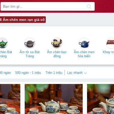
6 Ấm chén men rạn giả cổ
chén Bát
Ấm tử sa Bát
Ấm chén bọc
Ấm chén men
Khay tr
ràng
Tràng
đồng
hỏa biến
00 ngàn
500 ngàn - 1 triệu
Trên 1 triệu
Lọc nhanh