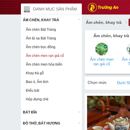
DANH MỤC SẢN PHẨM
DANH MỤC SẢN PHẨM
ẤM CHÉN, KHAY TRÀ
ẤM CHÉN, KHAY TRÀ
Ấm chén, khay trà
Ấm chén Bát Tràng
Ấm chén Bát Tràng
Ấm chén, khay trà
Ấm tử sa Bát Tràng
Ấm tử sa Bát Tràng
Ấm chén bọc đồng
Ấm chén bọc đồng
Ấm chén men rạn giả cổ
Ấm chén men rạn giả cổ
Ấm chén men
Ấm 
rạn giả cổ
T
Ấm chén men hỏa biến
Ấm chén men hỏa biến
Khay trà gỗ
Khay trà gỗ
Bao ủ, Ấm tích
Bao ủ, Ấm tích
Chọn mức
Dưới 5
Điếu bát
Điếu bát
giá:
Hộp đựng chè
Hộp đựng chè
BÁT ĐĨA
BÁT ĐĨA
ĐỒ THỜ, BÁT HƯƠNG
ĐỒ THỜ, BÁT HƯƠNG