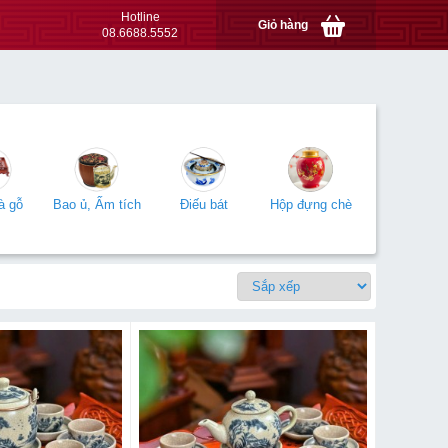
Hotline
Giỏ hàng
08.6688.5552
à gỗ
Bao ủ, Ấm tích
Điếu bát
Hộp đựng chè