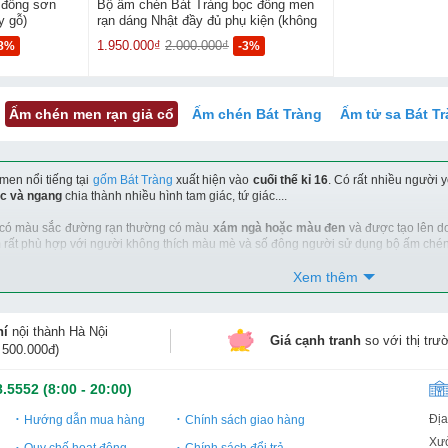
 đồng sơn
Bộ ấm chén Bát Tràng bọc đồng men
y gỗ)
rạn dáng Nhật đầy đủ phụ kiện (không
khay gỗ)
1.950.000₫
2.000.000₫
-8%
-3%
Ấm chén men rạn giả cổ
Ấm chén Bát Tràng
Ấm tử sa Bát Tr
men nổi tiếng tại
gốm Bát Tràng
xuất hiện vào
cuối thế kỉ 16
. Có rất nhiều người
ọc và ngang
chia thành nhiều hình tam giác, tứ giác....
có màu sắc đường rạn thường có màu
xám ngà hoặc màu đen
và được tạo lên d
 rất phù hợp với người không thích màu mè và số đông người sử dụng bộ ấm chén
ất dễ bị thẩm thấu nước qua các đường rạn do kỹ thuật tay nghề chưa cao. Kinh
Xem thêm
lựa chọn
đơn vị uy tín
với quy trình kiểm soát chất lượng sản phẩm nghiêm ngặt t
g cấp các loại ấm chén men rạn cổ chất lượng cao, mẫu mã đa dạng với chính sác
hí
nội thành Hà Nội
Giá cạnh tranh
so với thị trư
 500.000đ)
8.5552
(8:00 - 20:00)
Địa
Hướng dẫn mua hàng
Chính sách giao hàng
Xưở