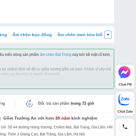
àng
Ấm chén bọc đồng
Ấm chén men hỏa biến
Khay trà gỗ
 yêu mến dòng sản phẩm
ấm chén Bát Tràng
này bởi bề mặt cổ kính,
o sự chênh lệch về độ co giữa xương gốm và men. Chính vì vậy mà
 men rạn thường là người đứng tuổi.
 nghiệm mua ấm chén men rạn: thử đổ nước vào ấm trà để xem có bị
Chat FB
rước khi xuất xưởng.
h bảo hành 1 đổi 1 khi sản phẩm bị lỗi trong quá trình sử dụng,
ờng
Đổi, trả sản phẩm
trong 72 giờ
Chat Zalo
Gốm Trường An với hơn
30 năm
kinh nghiệm
 chỉ: Số 44 đường Hùng Vương, Chiêm Mai, Bát Tràng, Gia Lâm, HN
ng: Thôn 3 Giang Cao, Bát Tràng, Gia Lâm, Hà Nội