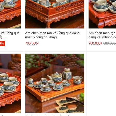
 vẽ đồng quê
Ấm chén men rạn vẽ đồng quê dáng
Ấm chén men rạn 
ỗ)
nhật (không có khay)
dáng vại (không c
700.000₫
700.000₫
800.000
-9%