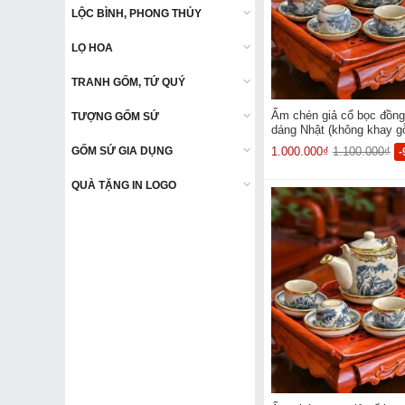
LỘC BÌNH, PHONG THỦY
LỘC BÌNH, PHONG THỦY
LỌ HOA
LỌ HOA
TRANH GỐM, TỨ QUÝ
TRANH GỐM, TỨ QUÝ
Ấm chén giả cổ bọc đồng
TƯỢNG GỐM SỨ
TƯỢNG GỐM SỨ
dáng Nhật (không khay g
GỐM SỨ GIA DỤNG
GỐM SỨ GIA DỤNG
1.000.000₫
1.100.000₫
QUÀ TẶNG IN LOGO
QUÀ TẶNG IN LOGO