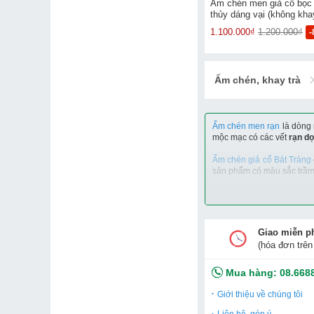
Ấm chén men giả cổ bọc
thủy dáng vại (không kha
1.100.000₫
1.200.000₫
Ấm chén, khay trà
Ấm chén men rạn
là dòng 
mộc mạc có các vết
rạn d
Ấm chén giả cổ Bát Tràng
sản phẩm có màu sắc trầm
Tuy nhiên, dòng men rạn r
dò nước hay không
hoặc 
Gốm Trường An chuyên cun
Giao miễn p
cam kết
hàng loại 1
.
(hóa đơn trên
Mua hàng:
08.668
Giới thiệu về chúng tôi