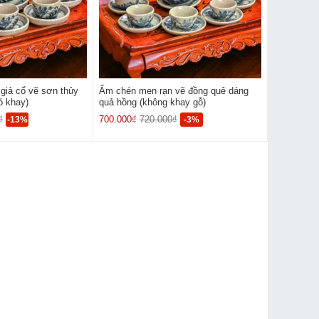
giả cổ vẽ sơn thủy
Ấm chén men rạn vẽ đồng quê dáng
ó khay)
quả hồng (không khay gỗ)
₫
700.000₫
720.000₫
-13%
-3%