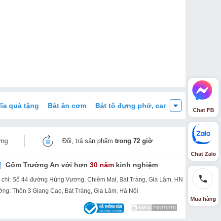
đĩa quà tặng
Bát ăn cơm
Bát tô đựng phở, canh
Đĩa thức ăn
Chat FB
ờng
Đổi, trả sản phẩm
trong 72 giờ
Chat Zalo
Gốm Trường An với hơn
30 năm
kinh nghiệm
 chỉ: Số 44 đường Hùng Vương, Chiêm Mai, Bát Tràng, Gia Lâm, HN
ng: Thôn 3 Giang Cao, Bát Tràng, Gia Lâm, Hà Nội
Mua hàng