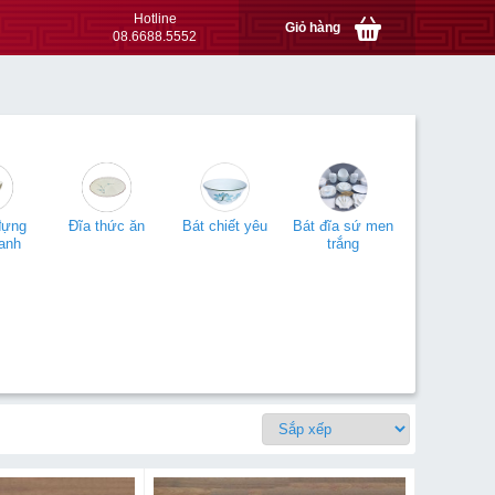
Hotline
Giỏ hàng
08.6688.5552
đựng
Đĩa thức ăn
Bát chiết yêu
Bát đĩa sứ men
anh
trắng