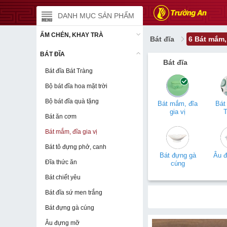
DANH MỤC SẢN PHẨM
DANH MỤC SẢN PHẨM
ẤM CHÉN, KHAY TRÀ
ẤM CHÉN, KHAY TRÀ
Bát đĩa
6 Bát mắm,
BÁT ĐĨA
BÁT ĐĨA
Bát đĩa
Bát đĩa Bát Tràng
Bát đĩa Bát Tràng
Bộ bát đĩa hoa mặt trời
Bộ bát đĩa hoa mặt trời
Bộ bát đĩa quà tặng
Bộ bát đĩa quà tặng
Bát mắm, đĩa
Bát 
gia vị
T
Bát ăn cơm
Bát ăn cơm
Bát mắm, đĩa gia vị
Bát mắm, đĩa gia vị
Bát tô đựng phở, canh
Bát tô đựng phở, canh
Bát đựng gà
Âu 
Đĩa thức ăn
Đĩa thức ăn
cúng
Bát chiết yêu
Bát chiết yêu
Bát đĩa sứ men trắng
Bát đĩa sứ men trắng
Bát đựng gà cúng
Bát đựng gà cúng
Âu đựng mỡ
Âu đựng mỡ