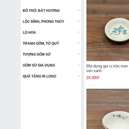
ĐỒ THỜ, BÁT HƯƠNG
ĐỒ THỜ, BÁT HƯƠNG
LỘC BÌNH, PHONG THỦY
LỘC BÌNH, PHONG THỦY
LỌ HOA
LỌ HOA
TRANH GỐM, TỨ QUÝ
TRANH GỐM, TỨ QUÝ
TƯỢNG GỐM SỨ
TƯỢNG GỐM SỨ
GỐM SỨ GIA DỤNG
GỐM SỨ GIA DỤNG
Đĩa đựng gia vị tròn men
sen xanh
QUÀ TẶNG IN LOGO
QUÀ TẶNG IN LOGO
24.000₫