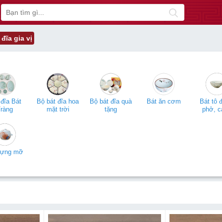
 đĩa gia vị
đĩa Bát
Bộ bát đĩa hoa
Bộ bát đĩa quà
Bát ăn cơm
Bát tô 
ràng
mặt trời
tặng
phở, c
đựng mỡ