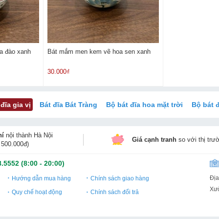
a đào xanh
Bát mắm men kem vẽ hoa sen xanh
30.000₫
 đĩa gia vị
Bát đĩa Bát Tràng
Bộ bát đĩa hoa mặt trời
Bộ bát 
hí
nội thành Hà Nội
Giá cạnh tranh
so với thị trư
 500.000đ)
8.5552
(8:00 - 20:00)
Địa
Hướng dẫn mua hàng
Chính sách giao hàng
Xưở
Quy chế hoạt động
Chính sách đổi trả