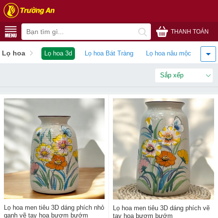
THANH TOÁN
Lọ hoa
Lọ hoa 3d
Lọ hoa Bát Tràng
Lọ hoa nâu mộc
Lọ h
Sắp xếp
Lọ hoa men tiêu 3D dáng phích nhỏ
Lọ hoa men tiêu 3D dáng phích vẽ
ganh vẽ tay hoa bươm bướm
tay hoa bươm bướm