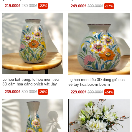
219.000₫
280.000₫
-22%
249.000₫
300.000₫
-17%
Lọ hoa bát tràng, lọ hoa men tiêu
Lọ hoa men tiêu 3D dáng giỏ cua
3D cắm hoa dáng phích vát đáy
vẽ tay hoa bươm bướm
239.000₫
300.000₫
-20%
229.000₫
300.000₫
-24%