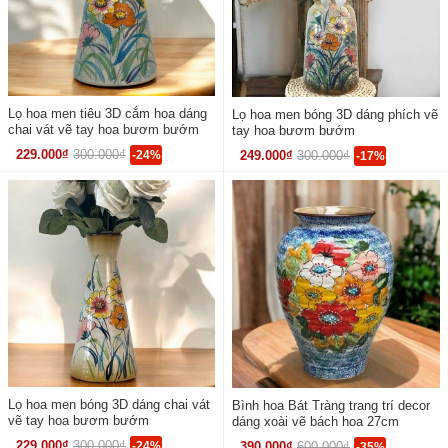
Lọ hoa men tiêu 3D cắm hoa dáng
Lọ hoa men bóng 3D dáng phích vẽ
chai vát vẽ tay hoa bươm bướm
tay hoa bươm bướm
229.000₫
300.000₫
-24%
249.000₫
300.000₫
-17%
Lọ hoa men bóng 3D dáng chai vát
Bình hoa Bát Tràng trang trí decor
vẽ tay hoa bươm bướm
dáng xoài vẽ bách hoa 27cm
229.000₫
300.000₫
-24%
390.000₫
600.000₫
-35%