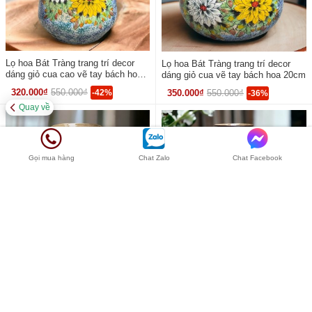
Lọ hoa Bát Tràng trang trí decor
Lọ hoa Bát Tràng trang trí decor
dáng giỏ cua cao vẽ tay bách hoa
dáng giỏ cua vẽ tay bách hoa 20cm
24cm
320.000₫
550.000₫
-42%
350.000₫
550.000₫
-36%
Quay về
Gọi mua hàng
Chat Zalo
Chat Facebook
Lọ hoa Bát Tràng trang trí decor
Lọ hoa Bát Tràng trang trí decor
dáng giỏ cua cao vẽ tay liên hoa
dáng đùi dế vẽ tay bách hoa 33cm
24cm
320.000₫
550.000₫
-42%
390.000₫
550.000₫
-29%