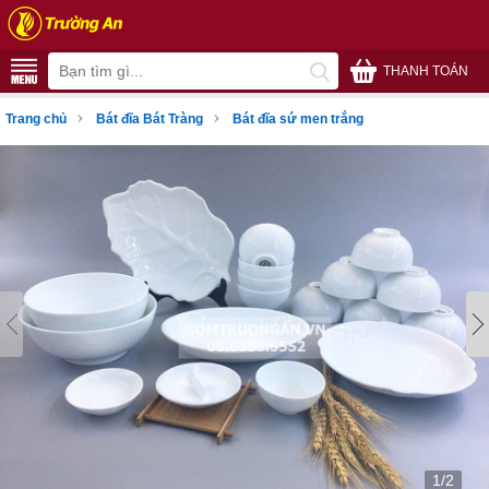
THANH TOÁN
›
›
Trang chủ
Bát đĩa Bát Tràng
Bát đĩa sứ men trắng
1/2