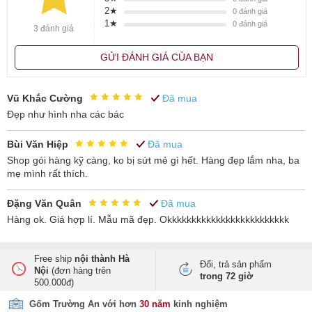
2★
0
đánh giá
Được nung ở nhiệt độ cao nên thành sản phẩm rất dày, bền màu
1★
0
đánh giá
3 đánh giá
men với thời gian, ngoài ra chịu được nhiệt trong lò vi sóng và dùng
được trong máy rửa bát. Ngoài công dụng bài trí và trưng bày còn
GỬI ĐÁNH GIÁ CỦA BẠN
có thể đem làm quà tặng quà biếu ý nghĩa đến người thân, bạn
bè...
Vũ Khắc Cường
Đã mua
Đẹp như hình nha các bác
Bùi Văn Hiệp
Đã mua
Shop gói hàng kỹ càng, ko bị sứt mẻ gì hết. Hàng đẹp lắm nha, ba
mẹ mình rất thích.
Đặng Văn Quân
Đã mua
Hàng ok. Giá hợp lí. Mẫu mã đẹp. Okkkkkkkkkkkkkkkkkkkkkkkkk
Free ship
nội thành Hà
Đổi, trả sản phẩm
Nội
(đơn hàng trên
trong 72 giờ
500.000đ)
Gốm Trường An với hơn
30 năm
kinh nghiệm