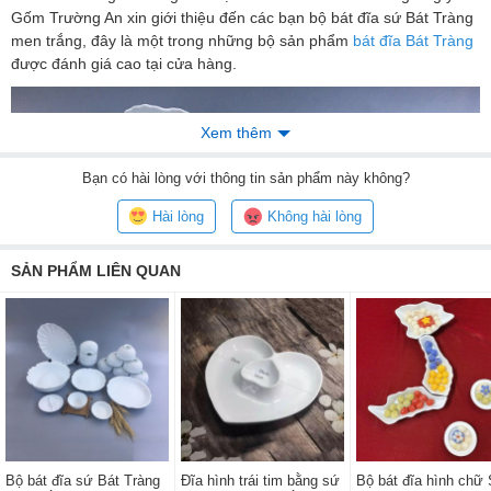
Gốm Trường An xin giới thiệu đến các bạn bộ bát đĩa sứ Bát Tràng
men trắng, đây là một trong những bộ sản phẩm
bát đĩa Bát Tràng
được đánh giá cao tại cửa hàng.
Xem thêm
Bạn
có hài lòng với thông tin sản phẩm này không?
Hài lòng
Không hài lòng
SẢN PHẨM LIÊN QUAN
Bộ sản phẩm gồm 18 món, cụ thể như sau: 10
bát cơm
(11cm x
Bộ bát đĩa sứ Bát Tràng
Đĩa hình trái tim bằng sứ
Bộ bát đĩa hình chữ 
cao 5,5cm), 1 bát mắm, 2 đĩa gia vị, 1 bát tô ( 18 x cao 8cm ), 1 bát