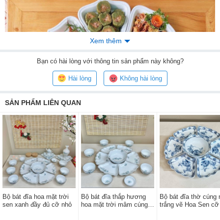
Xem thêm
Bạn
có hài lòng với thông tin sản phẩm này không?
Hài lòng
Không hài lòng
SẢN PHẨM LIÊN QUAN
Bộ sản phẩm bao gồm: 8 đĩa, 1 bát tô. Bộ đĩa được thiết dáng như
8 cánh hoa đồng đều, đẹp mắt. Lòng đĩa sâu đảm bảo để được
các món nấu, chiên, xào tùy ý thích của người sử dụng. Bát tô
Bộ bát đĩa hoa mặt trời
Bộ bát đĩa thắp hương
Bộ bát đĩa thờ cúng
được tạo hình như bông hoa với đường viền miệng uống lượn rất
sen xanh đầy đủ cỡ nhỏ
hoa mặt trời mâm cúng
trắng vẽ Hoa Sen cỡ
độc đáo. Để ở giữa bộ đĩa rất tiện lợi và thích hợp để các món
gia tiên men trắng sen
7 chi tiết
canh, súp …