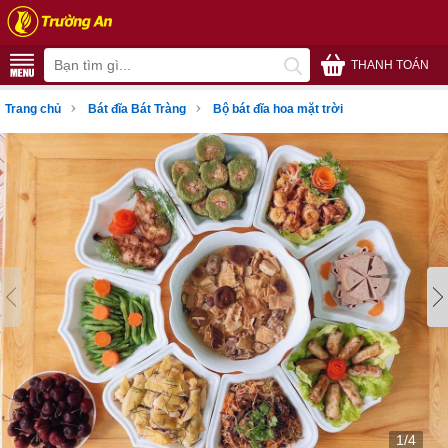
THANH TOÁN
›
›
Trang chủ
Bát đĩa Bát Tràng
Bộ bát đĩa hoa mặt trời
1/4