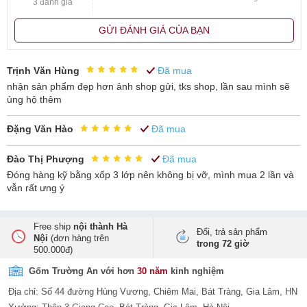
3 đánh giá
men trắng sứ trơn nhẵn, sáng bóng rất đặc trưng của dòng bát đĩa
thông dụng tại
gốm sứ Bát Tràng
. Màu sắc đơn giản, nhẹ nhàng và
GỬI ĐÁNH GIÁ CỦA BẠN
trang nhã phù hợp bài trí ở mọi không gian bếp hay phòng ăn đều
mang lại vẻ tinh tế và sang trọng.
Trịnh Văn Hùng
Đã mua
nhận sản phẩm đẹp hơn ảnh shop gửi, tks shop, lần sau mình sẽ
ủng hộ thêm
Đặng Văn Hào
Đã mua
Đào Thị Phượng
Đã mua
Đóng hàng kỹ bằng xốp 3 lớp nên không bị vỡ, mình mua 2 lần và
vẫn rất ưng ý
Free ship
nội thành Hà
Đổi, trả sản phẩm
Nội
(đơn hàng trên
trong 72 giờ
500.000đ)
Gốm Trường An với hơn
30 năm
kinh nghiệm
Địa chỉ: Số 44 đường Hùng Vương, Chiêm Mai, Bát Tràng, Gia Lâm, HN
Bộ đĩa cánh hoa mặt trời men trắng trơn 10 người ăn đảm bảo an