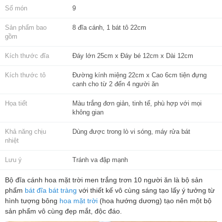
Số món
9
Sản phẩm bao
8 đĩa cánh, 1 bát tô 22cm
gồm
Kích thước đĩa
Đáy lớn 25cm x Đáy bé 12cm x Dài 12cm
Kích thước tô
Đường kính miệng 22cm x Cao 6cm tiện đựng
canh cho từ 2 đến 4 người ăn
Họa tiết
Màu trắng đơn giản, tinh tế, phù hợp với mọi
không gian
Khả năng chịu
Dùng được trong lò vi sóng, máy rửa bát
nhiệt
Lưu ý
Tránh va đập mạnh
Bộ đĩa cánh hoa mặt trời men trắng trơn 10 người ăn là bộ sản
phẩm
bát đĩa bát tràng
với thiết kế vô cùng sáng tạo lấy ý tưởng từ
hình tượng bông
hoa mặt trời
(hoa hướng dương) tạo nên một bộ
sản phẩm vô cùng đẹp mắt, độc đáo.