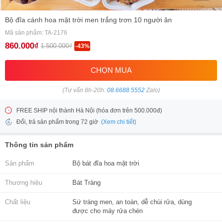
Bộ đĩa cánh hoa mặt trời men trắng trơn 10 người ăn
Mã sản phẩm: TA-2176
860.000₫
1.500.000₫
-43%
CHỌN MUA
(Tư vấn 8h-20h:
08.6688.5552
Zalo)
FREE SHIP nội thành Hà Nội (hóa đơn trên 500.000đ)
(Xem chi tiết)
Đổi, trả sản phẩm trong 72 giờ
Thông tin sản phẩm
Sản phẩm
Bộ bát đĩa hoa mặt trời
Thương hiệu
Bát Tràng
Chất liệu
Sứ tráng men, an toàn, dễ chùi rửa, dùng
được cho máy rửa chén