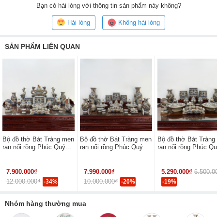
Bạn
có hài lòng với thông tin sản phẩm này không?
Hài lòng
Không hài lòng
SẢN PHẨM LIÊN QUAN
Bộ đồ thờ Bát Tràng men
Bộ đồ thờ Bát Tràng men
Bộ đồ thờ Bát Tràng
rạn nổi rồng Phúc Quý
rạn nổi rồng Phúc Quý
rạn nổi rồng Phúc Q
ban thờ 2m17 có đỉnh
ban thờ 2m17
ban thờ 1m75
hạc
7.900.000₫
7.990.000₫
5.290.000₫
6.500.0
12.000.000₫
10.000.000₫
-34%
-20%
-19%
Nhóm hàng thường mua