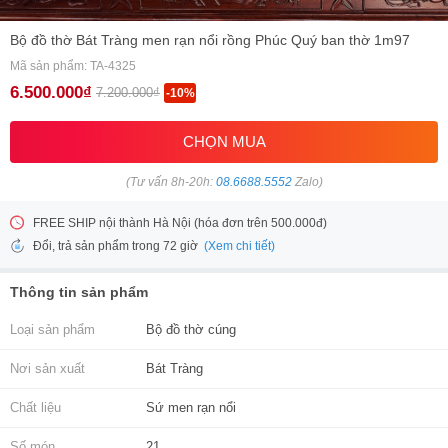
Bộ đồ thờ Bát Tràng men rạn nổi rồng Phúc Quý ban thờ 1m97
Mã sản phẩm: TA-4325
6.500.000₫
7.200.000₫
-10%
CHỌN MUA
(Tư vấn 8h-20h:
08.6688.5552
Zalo)
FREE SHIP nội thành Hà Nội (hóa đơn trên 500.000đ)
(Xem chi tiết)
Đổi, trả sản phẩm trong 72 giờ
Thông tin sản phẩm
Loại sản phẩm
Bộ đồ thờ cúng
Nơi sản xuất
Bát Tràng
Chất liệu
Sứ men rạn nổi
Số món
21