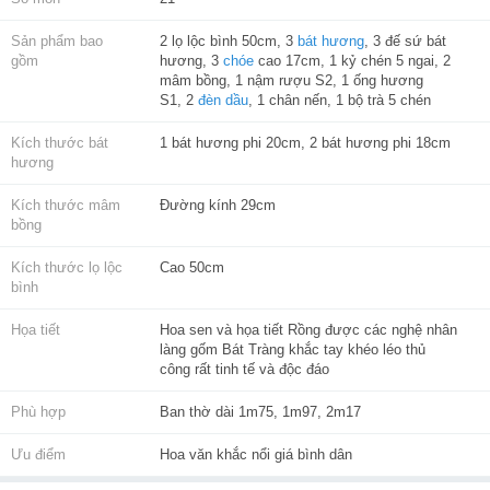
Sản phẩm bao
2 lọ lộc bình 50cm, 3
bát hương
, 3 đế sứ bát
gồm
hương, 3
chóe
cao 17cm, 1 kỷ chén 5 ngai, 2
mâm bồng, 1 nậm rượu S2, 1 ống hương
S1, 2
đèn dầu
, 1 chân nến, 1 bộ trà 5 chén
Kích thước bát
1 bát hương phi 20cm, 2 bát hương phi 18cm
hương
Kích thước mâm
Đường kính 29cm
bồng
Kích thước lọ lộc
Cao 50cm
bình
Họa tiết
Hoa sen và họa tiết Rồng được các nghệ nhân
làng gốm Bát Tràng khắc tay khéo léo thủ
công rất tinh tế và độc đáo
Phù hợp
Ban thờ dài 1m75, 1m97, 2m17
Ưu điểm
Hoa văn khắc nổi giá bình dân