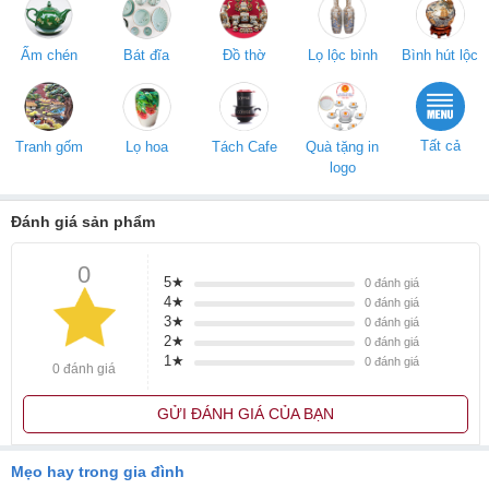
Ấm chén
Bát đĩa
Đồ thờ
Lọ lộc bình
Bình hút lộc
Tất cả
Tranh gốm
Lọ hoa
Tách Cafe
Quà tặng in
logo
Đánh giá sản phẩm
0
5★
0
đánh giá
4★
0
đánh giá
3★
0
đánh giá
2★
0
đánh giá
1★
0
đánh giá
0 đánh giá
GỬI ĐÁNH GIÁ CỦA BẠN
Mẹo hay trong gia đình