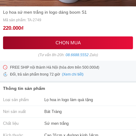
Lọ hoa sứ men trắng in logo dáng boom S1
Mã sản phẩm: TA-2749
220.000₫
CHỌN MUA
(Tư vấn 8h-20h:
08.6688.5552
Zalo)
FREE SHIP nội thành Hà Nội (hóa đơn trên 500.000đ)
(Xem chi tiết)
Đổi, trả sản phẩm trong 72 giờ
Thông tin sản phẩm
Loại sản phẩm
Lọ hoa in logo làm quà tặng
Nơi sản xuất
Bát Tràng
Chất liệu
Sứ men trắng
Kích thước
Cao 31cm x đường kính 14cm