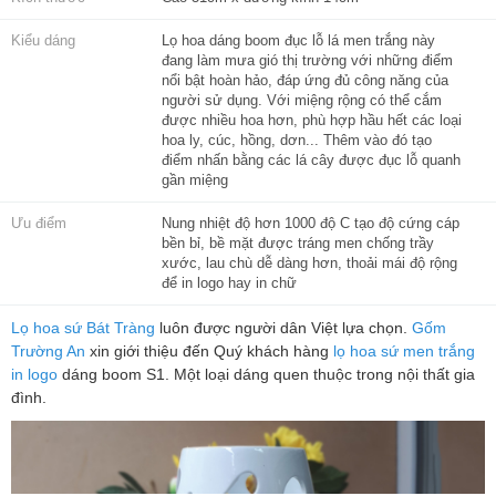
Kiểu dáng
Lọ hoa dáng boom đục lỗ lá men trắng này
đang làm mưa gió thị trường với những điểm
nổi bật hoàn hảo, đáp ứng đủ công năng của
người sử dụng. Với miệng rộng có thể cắm
được nhiều hoa hơn, phù hợp hầu hết các loại
hoa ly, cúc, hồng, dơn... Thêm vào đó tạo
điểm nhấn bằng các lá cây được đục lỗ quanh
gần miệng
Ưu điểm
Nung nhiệt độ hơn 1000 độ C tạo độ cứng cáp
bền bỉ, bề mặt được tráng men chống trầy
xước, lau chù dễ dàng hơn, thoải mái độ rộng
để in logo hay in chữ
Lọ hoa sứ Bát Tràng
luôn được người dân Việt lựa chọn.
Gốm
Trường An
xin giới thiệu đến Quý khách hàng
lọ hoa sứ men trắng
in logo
dáng boom S1. Một loại dáng quen thuộc trong nội thất gia
đình.