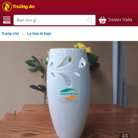
THANH TOÁN
›
Trang chủ
Lọ hoa in logo
1/1