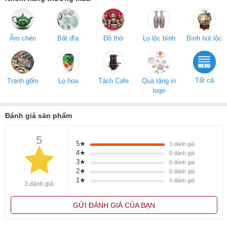
bạn bè ý nghĩa, dáng boom là loại dáng rất phù hợp với nhiều nội
thất gia đình.
Ấm chén
Bát đĩa
Đồ thờ
Lọ lộc bình
Bình hút lộc
Tất cả
Tranh gốm
Lọ hoa
Tách Cafe
Quà tặng in
logo
Đánh giá sản phẩm
5
5★
3
đánh giá
4★
0
đánh giá
3★
0
đánh giá
2★
0
đánh giá
1★
0
đánh giá
3 đánh giá
GỬI ĐÁNH GIÁ CỦA BẠN