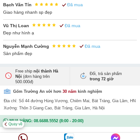
Bạch Văn Tín
Đã mua
Giao hàng nhanh sp đẹp
Vũ Thị Loan
Đã mua
Đẹp như hình ạ
Nguyễn Mạnh Cường
Đã mua
Sản phẩm đẹp
Free ship
nội thành Hà
Đổi, trả sản phẩm
Nội
(đơn hàng trên
trong 72 giờ
500.000đ)
Gốm Trường An với hơn
30 năm
kinh nghiệm
Địa chỉ: Số 44 đường Hùng Vương, Chiêm Mai, Bát Tràng, Gia Lâm, HN
Xưởng: Thôn 3 Giang Cao, Bát Tràng, Gia Lâm, Hà Nội
MUA HÀNG:
08.6688.5552
(8:00 - 20:00)
Quay về
Thông tin khác