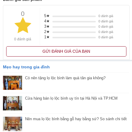
0
5★
0
đánh giá
4★
0
đánh giá
3★
0
đánh giá
2★
0
đánh giá
1★
0
đánh giá
0 đánh giá
GỬI ĐÁNH GIÁ CỦA BẠN
Mẹo hay trong gia đình
Có nên tặng lọ lộc bình làm quà tân gia không?
Cửa hàng bán lọ lộc bình uy tín tại Hà Nội và TP.HCM
Nên mua lọ lộc bình bằng gỗ hay bằng sứ? So sánh chi tiết