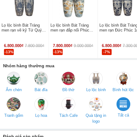
Lọ lộc bình Bát Tràng
Lọ lộc bình Bát Tràng
Lọ lộc bình Bát Tràn
men rạn vẽ kỹ Tứ Quý
men rạn đắp nổi Phúc
men rạn Đức Phúc 
1m4
Đức 1m4
6.800.000₫
7.800.000₫
7.800.000₫
9.000.000₫
6.800.000₫
7.300.0
-13%
-13%
-7%
Nhóm hàng thường mua
Ấm chén
Bát đĩa
Đồ thờ
Lọ lộc bình
Bình hút lộc
Tất cả
Tranh gốm
Lọ hoa
Tách Cafe
Quà tặng in
logo
Đánh giá sản phẩm