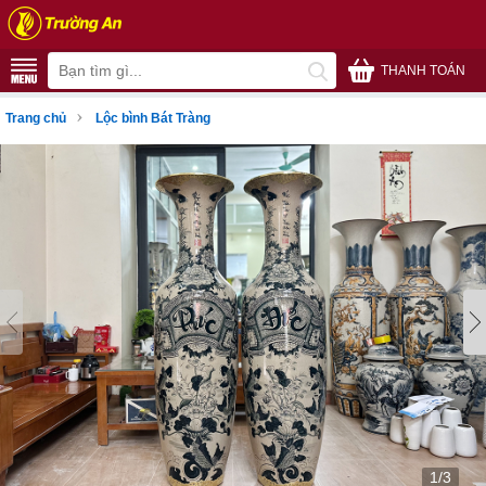
THANH TOÁN
›
Trang chủ
Lộc bình Bát Tràng
1/3