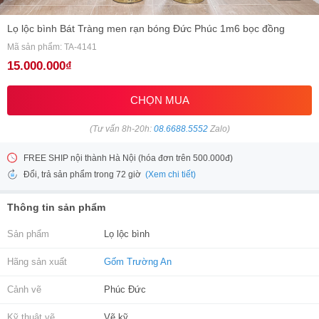
Lọ lộc bình Bát Tràng men rạn bóng Đức Phúc 1m6 bọc đồng
Mã sản phẩm: TA-4141
15.000.000₫
CHỌN MUA
(Tư vấn 8h-20h:
08.6688.5552
Zalo)
FREE SHIP nội thành Hà Nội (hóa đơn trên 500.000đ)
(Xem chi tiết)
Đổi, trả sản phẩm trong 72 giờ
Thông tin sản phẩm
Sản phẩm
Lọ lộc bình
Hãng sản xuất
Gốm Trường An
Cảnh vẽ
Phúc Đức
Kỹ thuật vẽ
Vẽ kỹ