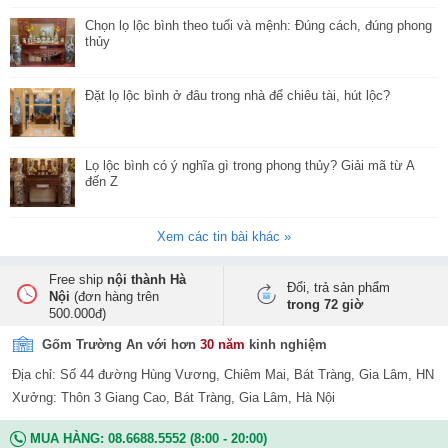
Chọn lọ lộc bình theo tuổi và mệnh: Đúng cách, đúng phong
thủy
Đặt lọ lộc bình ở đâu trong nhà để chiêu tài, hút lộc?
Lọ lộc bình có ý nghĩa gì trong phong thủy? Giải mã từ A
đến Z
Xem các tin bài khác »
Free ship
nội thành Hà
Đổi, trả sản phẩm
Nội
(đơn hàng trên
trong 72 giờ
500.000đ)
Gốm Trường An với hơn
30 năm
kinh nghiệm
Địa chỉ: Số 44 đường Hùng Vương, Chiêm Mai, Bát Tràng, Gia Lâm, HN
Xưởng: Thôn 3 Giang Cao, Bát Tràng, Gia Lâm, Hà Nội
MUA HÀNG:
08.6688.5552
(8:00 - 20:00)