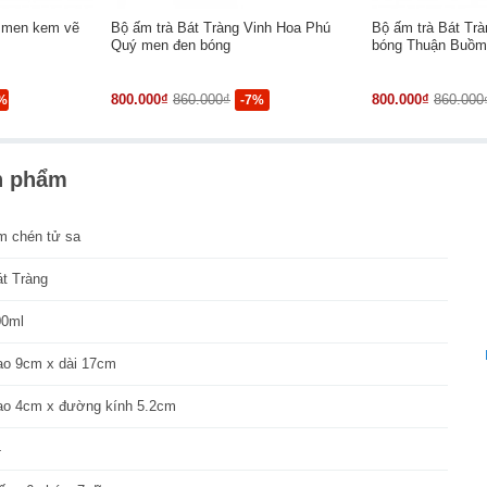
 men kem vẽ
Bộ ấm trà Bát Tràng Vinh Hoa Phú
Bộ ấm trà Bát Tr
Quý men đen bóng
bóng Thuận Buồm
800.000₫
860.000₫
800.000₫
860.000
%
-7%
n phẩm
m chén tử sa
át Tràng
00ml
ao 9cm x dài 17cm
ao 4cm x đường kính 5.2cm
4