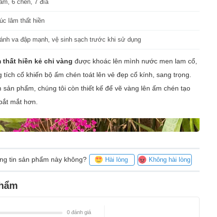
ấm, 6 chén, 7 đĩa
úc lâm thất hiền
ánh va đập mạnh, vệ sinh sạch trước khi sử dụng
 thất hiền kẻ chỉ vàng
được khoác lên mình nước men lam cổ,
g tích cổ khiến bộ ấm chén toát lên vẻ đẹp cổ kính, sang trọng.
sản phẩm, chúng tôi còn thiết kế để vẽ vàng lên ấm chén tạo
bắt mắt hơn.
ông tin sản phẩm này không?
Hài lòng
Không hài lòng
phẩm
0
đánh giá