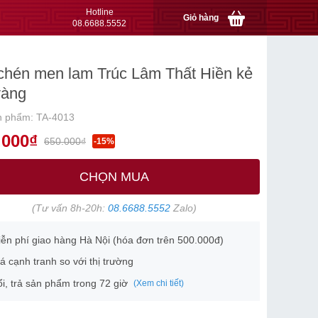
Hotline
Giỏ hàng
08.6688.5552
hén men lam Trúc Lâm Thất Hiền kẻ
vàng
n phẩm: TA-4013
.000₫
650.000₫
-15%
CHỌN MUA
(Tư vấn 8h-20h:
08.6688.5552
Zalo)
ễn phí giao hàng Hà Nội (hóa đơn trên 500.000đ)
á cạnh tranh so với thị trường
i, trả sản phẩm trong 72 giờ
(Xem chi tiết)