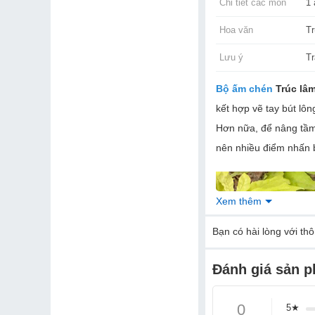
Chi tiết các món
1 
Hoa văn
Tr
Lưu ý
Tr
Bộ ấm chén
Trúc lâm
kết hợp vẽ tay bút lôn
Hơn nữa, để nâng tầm 
nên nhiều điểm nhấn 
Xem thêm
Bạn
có hài lòng với th
Đánh giá sản 
0
5★