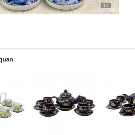
1/1
 quan