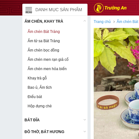
DANH MỤC SẢN PHẨM
DANH MỤC SẢN PHẨM
ẤM CHÉN, KHAY TRÀ
ẤM CHÉN, KHAY TRÀ
Trang chủ
Ấm chén Bát
Ấm chén Bát Tràng
Ấm chén Bát Tràng
Ấm tử sa Bát Tràng
Ấm tử sa Bát Tràng
Ấm chén bọc đồng
Ấm chén bọc đồng
Ấm chén men rạn giả cổ
Ấm chén men rạn giả cổ
Ấm chén men hỏa biến
Ấm chén men hỏa biến
Khay trà gỗ
Khay trà gỗ
Bao ủ, Ấm tích
Bao ủ, Ấm tích
Điếu bát
Điếu bát
Hộp đựng chè
Hộp đựng chè
BÁT ĐĨA
BÁT ĐĨA
ĐỒ THỜ, BÁT HƯƠNG
ĐỒ THỜ, BÁT HƯƠNG