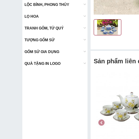
LỘC BÌNH, PHONG THỦY
LỘC BÌNH, PHONG THỦY
LỌ HOA
LỌ HOA
TRANH GỐM, TỨ QUÝ
TRANH GỐM, TỨ QUÝ
TƯỢNG GỐM SỨ
TƯỢNG GỐM SỨ
GỐM SỨ GIA DỤNG
GỐM SỨ GIA DỤNG
Sản phẩm liên
QUÀ TẶNG IN LOGO
QUÀ TẶNG IN LOGO