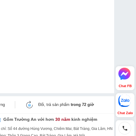
Chat FB
ờng
Đổi, trả sản phẩm
trong 72 giờ
Chat Zalo
Gốm Trường An với hơn
30 năm
kinh nghiệm
 chỉ: Số 44 đường Hùng Vương, Chiêm Mai, Bát Tràng, Gia Lâm, HN
ng: Thôn 3 Giang Cao, Bát Tràng, Gia Lâm, Hà Nội