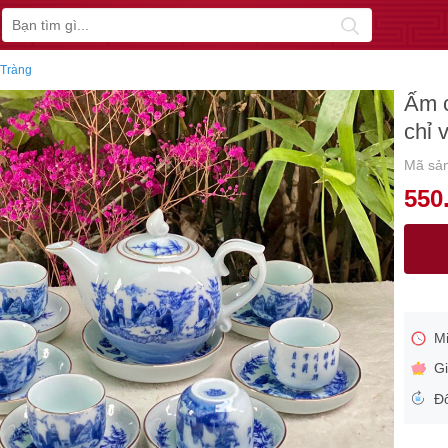
 Tràng
Ấm c
chỉ 
Mã sả
550
Mi
Gi
Đổ