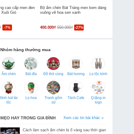
àng cao cấp men đen
Bộ ấm chén Bát Tràng men kem dáng
Ấm chén men
 Xuôi Gió
vuông vẽ hoa sen xanh
xanh dáng q
₫
400.000₫
550.000₫
780.000₫
95
-7%
-27%
Nhóm hàng thường mua
Ấm chén
Bát đĩa
Đồ thờ cúng
Bát hương
Lọ lộc bình
Bình hút tài
Lọ hoa
Tranh gốm
Tách Cafe
Q.tặng in
lộc
sứ
logo
MẸO HAY TRONG GIA ĐÌNH
Xem các tin bài khác »
Cách làm sạch ấm chén bị ố vàng sau thời gian