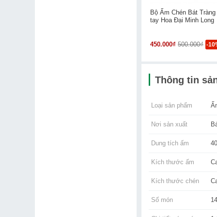
Bộ Ấm Chén Bát Tràng
tay Hoa Đại Minh Long
450.000₫
500.000₫
-10
Thông tin sả
Loại sản phẩm
Ấ
Nơi sản xuất
B
Dung tích ấm
4
Kích thước ấm
C
Kích thước chén
C
Số món
1