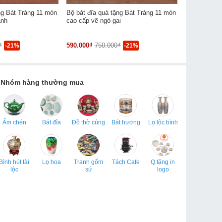
ng Bát Tràng 11 món
Bộ bát đĩa quà tặng Bát Tràng 11 món
Bộ bát đĩa 
anh
cao cấp vẽ ngò gai
tặng cao cấ
₫
590.000₫
750.000₫
590.000₫
75
-21%
-21%
Nhóm hàng thường mua
Ấm chén
Bát đĩa
Đồ thờ cúng
Bát hương
Lọ lộc bình
Bình hút tài
Lọ hoa
Tranh gốm
Tách Cafe
Q.tặng in
lộc
sứ
logo