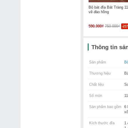
Bộ bát đĩa Bát Tràng 1
vẽ đào hồng
590.000₫
750.000₫
-21
Thông tin sả
Sản phẩm
Bộ
Thương hiệu
B
Chất liệu
S
Số món
11
Sản phẩm bao gồm
6 
xố
Kích thước đĩa
1 