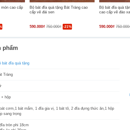
1 món cao cấp
Bộ bát đĩa quà tặng Bát Tràng cao
Bộ bát đĩa quà tặ
cấp vẽ đài sen
cao cấp vẽ đào x
590.000₫
750.000₫
590.000₫
750.000
%
-21%
n phẩm
 bát đĩa quà tặng
át Tràng
ứ
 + hộp
bát cơm,1 bát mắm, 1 đĩa gia vị, 1 bát tô, 2 đĩa đựng thức ăn,1 hộp
p sang trọng
đĩa tròn phi 18cm