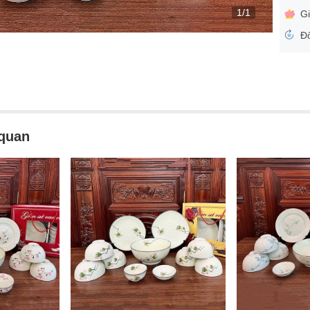
1/1
Gi
Đổ
 quan