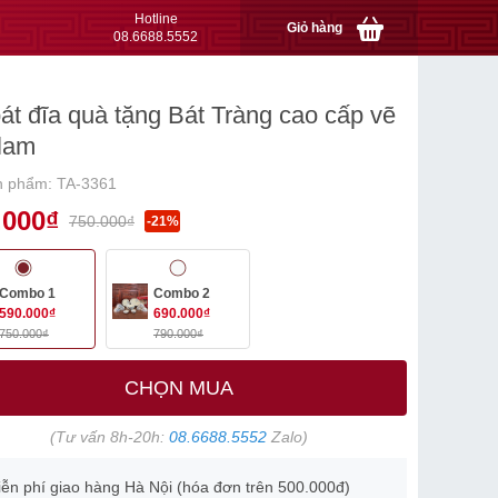
Hotline
Giỏ hàng
08.6688.5552
át đĩa quà tặng Bát Tràng cao cấp vẽ
lam
n phẩm: TA-3361
.000₫
750.000₫
-21%
Combo 1
Combo 2
590.000₫
690.000₫
750.000₫
790.000₫
CHỌN MUA
(Tư vấn 8h-20h:
08.6688.5552
Zalo)
ễn phí giao hàng Hà Nội (hóa đơn trên 500.000đ)