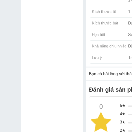
1 
Kích thước tô
1
Kích thước bát
Đ
Họa tiết
S
Khả năng chịu nhiệt
Dù
Lưu ý
T
Bạn
có hài lòng với th
Đánh giá sản 
0
5★
4★
3★
2★