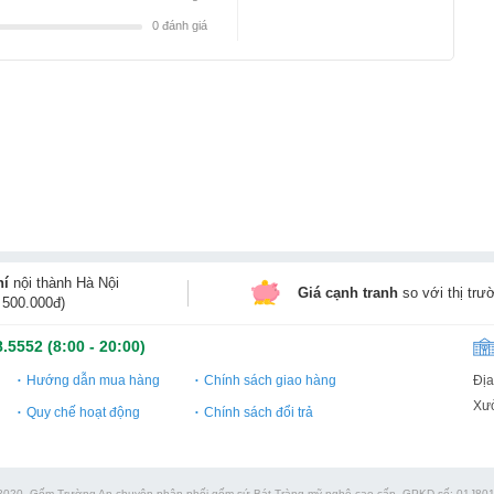
0
đánh giá
hí
nội thành Hà Nội
Giá cạnh tranh
so với thị trư
 500.000đ)
8.5552
(8:00 - 20:00)
Địa
Hướng dẫn mua hàng
Chính sách giao hàng
Xưở
Quy chế hoạt động
Chính sách đổi trả
2020. Gốm Trường An chuyên phân phối gốm sứ Bát Tràng mỹ nghệ cao cấp. GPKD số: 01J80