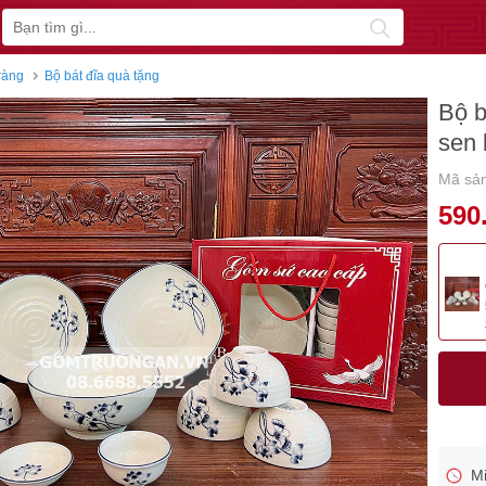
ràng
Bộ bát đĩa quà tặng
Bộ b
sen 
Mã sả
590
Mi