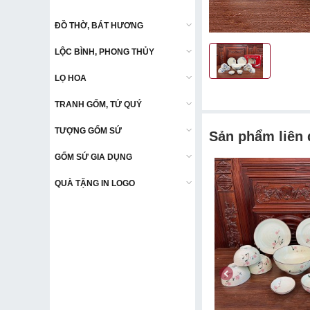
ĐỒ THỜ, BÁT HƯƠNG
ĐỒ THỜ, BÁT HƯƠNG
LỘC BÌNH, PHONG THỦY
LỘC BÌNH, PHONG THỦY
LỌ HOA
LỌ HOA
TRANH GỐM, TỨ QUÝ
TRANH GỐM, TỨ QUÝ
TƯỢNG GỐM SỨ
TƯỢNG GỐM SỨ
Sản phẩm liên
GỐM SỨ GIA DỤNG
GỐM SỨ GIA DỤNG
QUÀ TẶNG IN LOGO
QUÀ TẶNG IN LOGO