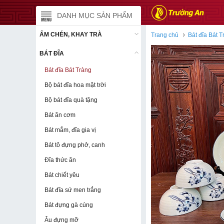
DANH MỤC SẢN PHẨM
DANH MỤC SẢN PHẨM
ẤM CHÉN, KHAY TRÀ
ẤM CHÉN, KHAY TRÀ
Trang chủ
Bát đĩa Bát T
BÁT ĐĨA
BÁT ĐĨA
Bát đĩa Bát Tràng
Bát đĩa Bát Tràng
Bộ bát đĩa hoa mặt trời
Bộ bát đĩa hoa mặt trời
Bộ bát đĩa quà tặng
Bộ bát đĩa quà tặng
Bát ăn cơm
Bát ăn cơm
Bát mắm, đĩa gia vị
Bát mắm, đĩa gia vị
Bát tô đựng phở, canh
Bát tô đựng phở, canh
Đĩa thức ăn
Đĩa thức ăn
Bát chiết yêu
Bát chiết yêu
Bát đĩa sứ men trắng
Bát đĩa sứ men trắng
Bát đựng gà cúng
Bát đựng gà cúng
Âu đựng mỡ
Âu đựng mỡ