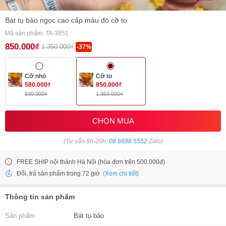
Bát tụ bảo ngọc cao cấp màu đỏ cỡ to
Mã sản phẩm: TA-3851
850.000₫
1.350.000₫
-37%
Cỡ nhỏ
Cỡ to
580.000₫
850.000₫
930.000₫
1.350.000₫
CHỌN MUA
(Tư vấn 8h-20h:
08.6688.5552
Zalo)
FREE SHIP nội thành Hà Nội (hóa đơn trên 500.000đ)
(Xem chi tiết)
Đổi, trả sản phẩm trong 72 giờ
Thông tin sản phẩm
Sản phẩm
Bát tụ bảo