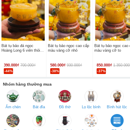
Bát tụ bảo đá ngọc
Bát tụ bảo ngọc cao cấp
Bát tụ bảo ngọc cao
Hoàng Long 6 viên thỏi
màu vàng cỡ nhỏ
màu vàng cỡ to
cỡ nhỏ
390.000₫
700.000₫
580.000₫
930.000₫
850.000₫
1.350.000
-44%
-38%
-37%
Nhóm hàng thường mua
Ấm chén
Bát đĩa
Đồ thờ
Lọ lộc bình
Bình hút lộc