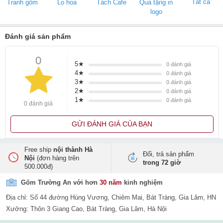
Tất cả
Tranh gốm
Lọ hoa
Tách Cafe
Quà tặng in
logo
Đánh giá sản phẩm
0
5★
0
đánh giá
4★
0
đánh giá
3★
0
đánh giá
2★
0
đánh giá
1★
0
đánh giá
0 đánh giá
GỬI ĐÁNH GIÁ CỦA BẠN
Free ship
nội thành Hà
Đổi, trả sản phẩm
Nội
(đơn hàng trên
trong 72 giờ
500.000đ)
Gốm Trường An với hơn
30 năm
kinh nghiệm
Địa chỉ: Số 44 đường Hùng Vương, Chiêm Mai, Bát Tràng, Gia Lâm, HN
Xưởng: Thôn 3 Giang Cao, Bát Tràng, Gia Lâm, Hà Nội