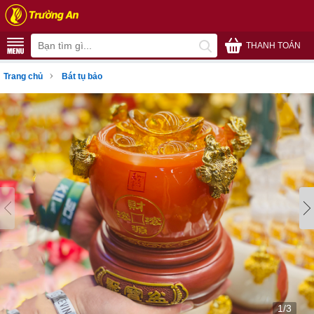
THANH TOÁN
›
Trang chủ
Bát tụ bảo
1/3