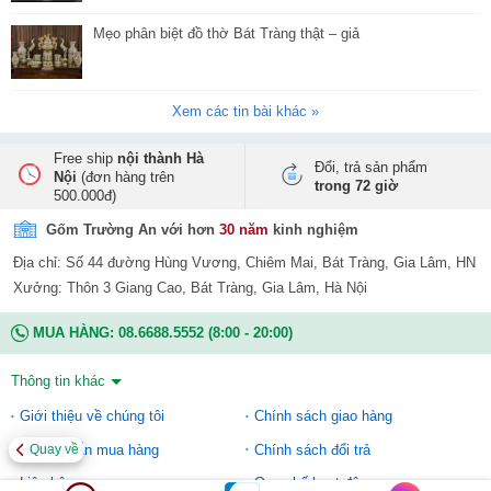
Mẹo phân biệt đồ thờ Bát Tràng thật – giả
Xem các tin bài khác »
Free ship
nội thành Hà
Đổi, trả sản phẩm
Nội
(đơn hàng trên
trong 72 giờ
500.000đ)
Gốm Trường An với hơn
30 năm
kinh nghiệm
Địa chỉ: Số 44 đường Hùng Vương, Chiêm Mai, Bát Tràng, Gia Lâm, HN
Xưởng: Thôn 3 Giang Cao, Bát Tràng, Gia Lâm, Hà Nội
MUA HÀNG:
08.6688.5552
(8:00 - 20:00)
Thông tin khác
Giới thiệu về chúng tôi
Chính sách giao hàng
Hướng dẫn mua hàng
Chính sách đổi trả
Quay về
Liên hệ
Quy chế hoạt động