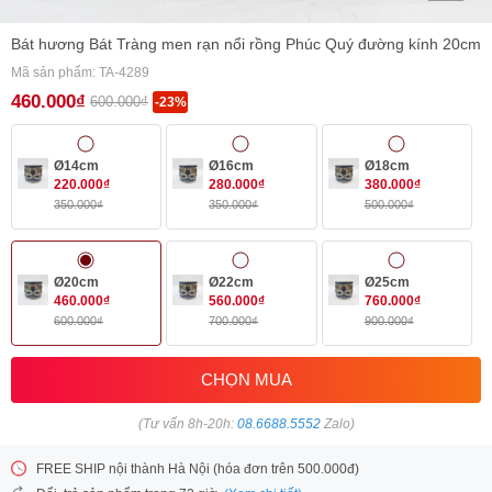
Bát hương Bát Tràng men rạn nổi rồng Phúc Quý đường kính 20cm
Mã sản phẩm: TA-4289
460.000₫
600.000₫
-23%
Ø14cm
Ø16cm
Ø18cm
220.000₫
280.000₫
380.000₫
350.000₫
350.000₫
500.000₫
Ø20cm
Ø22cm
Ø25cm
460.000₫
560.000₫
760.000₫
600.000₫
700.000₫
900.000₫
CHỌN MUA
(Tư vấn 8h-20h:
08.6688.5552
Zalo)
FREE SHIP nội thành Hà Nội (hóa đơn trên 500.000đ)