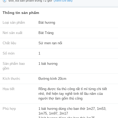
(Xem chi tiết)
Đổi, trả sản phẩm trong 72 giờ
Thông tin sản phẩm
Loại sản phẩm
Bát hương
Nơi sản xuất
Bát Tràng
Chất liệu
Sứ men rạn nổi
Số món
1
Sản phẩm bao
1 bát hương
gồm
Kích thước
Đường kính 20cm
Họa tiết
Rồng được tỉa thủ công rất tỉ mỉ từng chi tiết
nhỏ, thể hiện tay nghề tinh tế lâu năm của
người thợ làm gốm thủ công
Phù hợp
1 bát hương dùng cho ban thờ 1m27, 1m53,
1m75, 1m97, 2m17