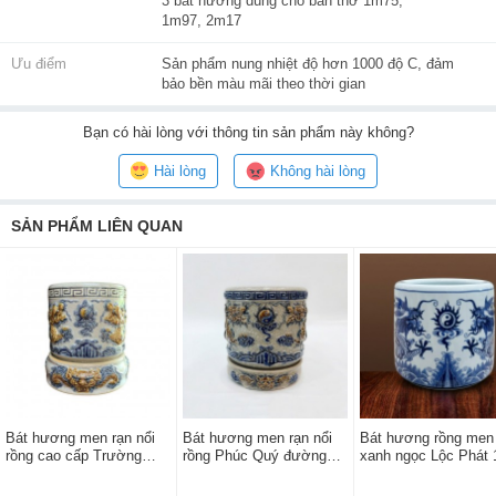
3 bát hương dùng cho ban thờ 1m75,
1m97, 2m17
Ưu điểm
Sản phẩm nung nhiệt độ hơn 1000 độ C, đảm
bảo bền màu mãi theo thời gian
Bạn
có hài lòng với thông tin sản phẩm này không?
Hài lòng
Không hài lòng
SẢN PHẨM LIÊN QUAN
Bát hương men rạn nổi
Bát hương men rạn nổi
Bát hương rồng men
rồng cao cấp Trường
rồng Phúc Quý đường
xanh ngọc Lộc Phát 
Xuân đế sứ 12cm
kính 14cm đế sứ