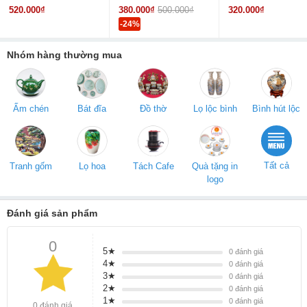
520.000₫
380.000₫
500.000₫
320.000₫
-24%
Nhóm hàng thường mua
Ấm chén
Bát đĩa
Đồ thờ
Lọ lộc bình
Bình hút lộc
Tất cả
Tranh gốm
Lọ hoa
Tách Cafe
Quà tặng in
logo
Đánh giá sản phẩm
0
5★
0
đánh giá
4★
0
đánh giá
3★
0
đánh giá
2★
0
đánh giá
1★
0
đánh giá
0 đánh giá