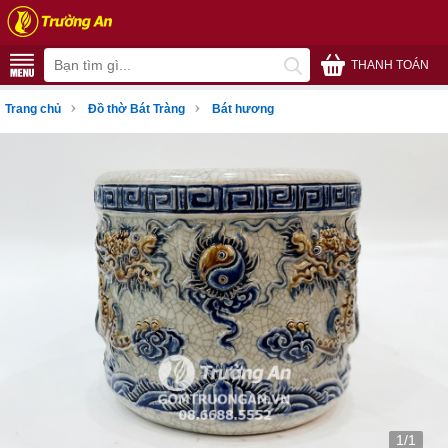
THANH TOÁN
›
›
Trang chủ
Đồ thờ Bát Tràng
Bát hương
1/1