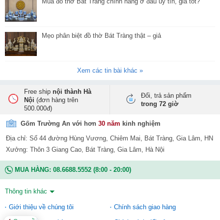
Mua đồ thờ Bát Tràng chính hãng ở đâu uy tín, giá tốt?
Mẹo phân biệt đồ thờ Bát Tràng thật – giả
Xem các tin bài khác »
Free ship
nội thành Hà
Đổi, trả sản phẩm
Nội
(đơn hàng trên
trong 72 giờ
500.000đ)
Gốm Trường An với hơn
30 năm
kinh nghiệm
Địa chỉ: Số 44 đường Hùng Vương, Chiêm Mai, Bát Tràng, Gia Lâm, HN
Xưởng: Thôn 3 Giang Cao, Bát Tràng, Gia Lâm, Hà Nội
MUA HÀNG:
08.6688.5552
(8:00 - 20:00)
Thông tin khác
Giới thiệu về chúng tôi
Chính sách giao hàng