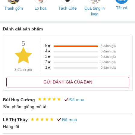
Tất cả
Tranh gốm
Lọ hoa
Tách Cafe
Quà tặng in
logo
Đánh giá sản phẩm
5
5★
3
đánh giá
4★
0
đánh giá
3★
0
đánh giá
2★
0
đánh giá
1★
0
đánh giá
3 đánh giá
GỬI ĐÁNH GIÁ CỦA BẠN
Bùi Huy Cường
Đã mua
Sản phẩm giống mô tả
Lê Thị Thủy
Đã mua
Hàng tốt