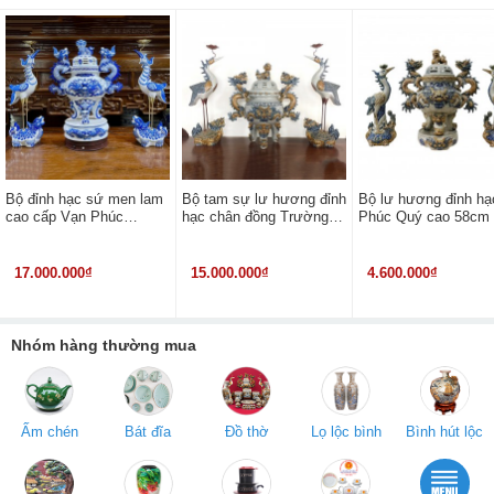
Bộ đỉnh hạc sứ men lam
Bộ tam sự lư hương đỉnh
Bộ lư hương đỉnh hạ
cao cấp Vạn Phúc
hạc chân đồng Trường
Phúc Quý cao 58cm
Trường An
Xuân cao 63cm
17.000.000₫
15.000.000₫
4.600.000₫
Nhóm hàng thường mua
Ấm chén
Bát đĩa
Đồ thờ
Lọ lộc bình
Bình hút lộc