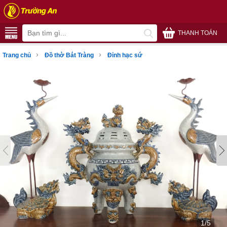
THANH TOÁN
›
›
Trang chủ
Đồ thờ Bát Tràng
Đỉnh hạc sứ
1/5