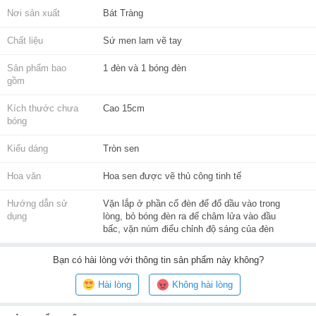
Nơi sản xuất
Bát Tràng
Chất liệu
Sứ men lam vẽ tay
Sản phẩm bao
1 đèn và 1 bóng đèn
gồm
Kích thước chưa
Cao 15cm
bóng
Kiểu dáng
Tròn sen
Hoa văn
Hoa sen được vẽ thủ công tinh tế
Hướng dẫn sử
Vặn lắp ở phần cổ đèn để đổ dầu vào trong
dụng
lòng, bỏ bóng đèn ra để châm lửa vào đầu
bấc, vặn núm điểu chỉnh độ sáng của đèn
Bạn
có hài lòng với thông tin sản phẩm này không?
Hài lòng
Không hài lòng