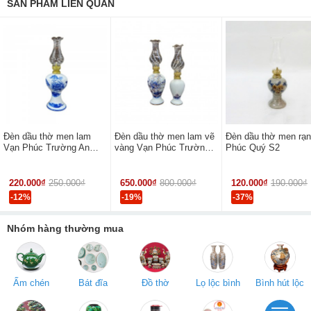
SẢN PHẨM LIÊN QUAN
Đèn dầu thờ men lam
Đèn dầu thờ men lam vẽ
Đèn dầu thờ men rạn
Vạn Phúc Trường An
vàng Vạn Phúc Trường
Phúc Quý S2
Aladin
An sen tròn bé
220.000₫
250.000₫
650.000₫
800.000₫
120.000₫
190.000₫
-12%
-19%
-37%
Nhóm hàng thường mua
Ấm chén
Bát đĩa
Đồ thờ
Lọ lộc bình
Bình hút lộc