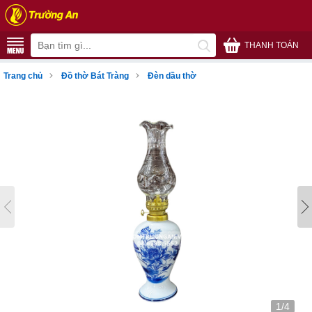
THANH TOÁN
›
›
Trang chủ
Đồ thờ Bát Tràng
Đèn dầu thờ
1/4