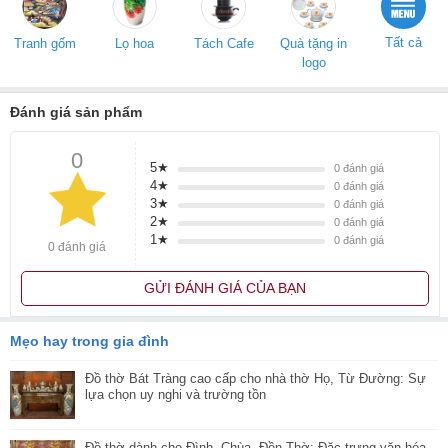
Tất cả
Tranh gốm
Lọ hoa
Tách Cafe
Quà tặng in
logo
Đánh giá sản phẩm
0
5★
0
đánh giá
4★
0
đánh giá
3★
0
đánh giá
2★
0
đánh giá
1★
0
đánh giá
0 đánh giá
GỬI ĐÁNH GIÁ CỦA BẠN
Mẹo hay trong gia đình
Đồ thờ Bát Tràng cao cấp cho nhà thờ Họ, Từ Đường: Sự
lựa chọn uy nghi và trường tồn
Đồ thờ dành cho Đình, Chùa, Đền Thờ: Đặc trưng văn hóa