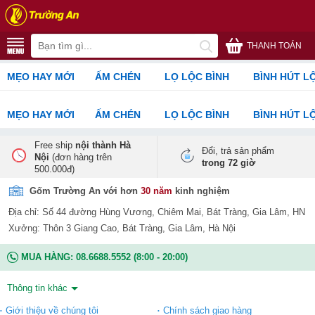
THANH TOÁN
MẸO HAY MỚI
ẤM CHÉN
LỌ LỘC BÌNH
BÌNH HÚT L
MẸO HAY MỚI
ẤM CHÉN
LỌ LỘC BÌNH
BÌNH HÚT L
Free ship
nội thành Hà
Đổi, trả sản phẩm
Nội
(đơn hàng trên
trong 72 giờ
500.000đ)
Gốm Trường An với hơn
30 năm
kinh nghiệm
Địa chỉ: Số 44 đường Hùng Vương, Chiêm Mai, Bát Tràng, Gia Lâm, HN
Xưởng: Thôn 3 Giang Cao, Bát Tràng, Gia Lâm, Hà Nội
MUA HÀNG:
08.6688.5552
(8:00 - 20:00)
Thông tin khác
Giới thiệu về chúng tôi
Chính sách giao hàng