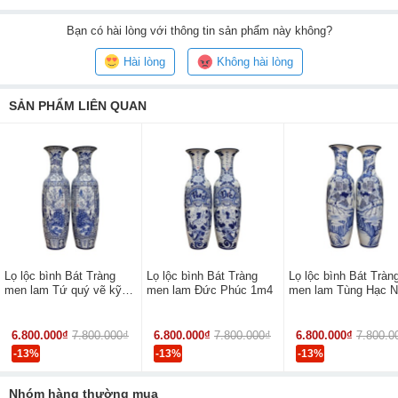
Bạn
có hài lòng với thông tin sản phẩm này không?
Hài lòng
Không hài lòng
SẢN PHẨM LIÊN QUAN
Lọ Lộc bình Bát Tràng men lam Lý Ngư Vọng Nguyệt vẽ kĩ 1m6 là
1 sản phẩm thuộc dòng lộc bình có kích cỡ khá lớn (tầm trung). Với
Lọ lộc bình Bát Tràng
Lọ lộc bình Bát Tràng
Lọ lộc bình Bát Tràn
chiều cao 160cm cộng phần chân kỷ sứ thì lọ cao đến 175cm,
men lam Tứ quý vẽ kỹ
men lam Đức Phúc 1m4
men lam Tùng Hạc 
đường kính bụng 48cm và khối lượng 27kg 1 chiếc.
1m4
Phúc 1m4
Sản phẩm không gây khó khăn trong quá trình di chuyển, thích hợp
6.800.000₫
7.800.000₫
6.800.000₫
7.800.000₫
6.800.000₫
7.800.0
bài trí ở những nơi có không gian vừa và rộng như: phòng thờ,
-13%
-13%
-13%
phòng khách, sảnh nhà hàng khách sạn…
Nhóm hàng thường mua