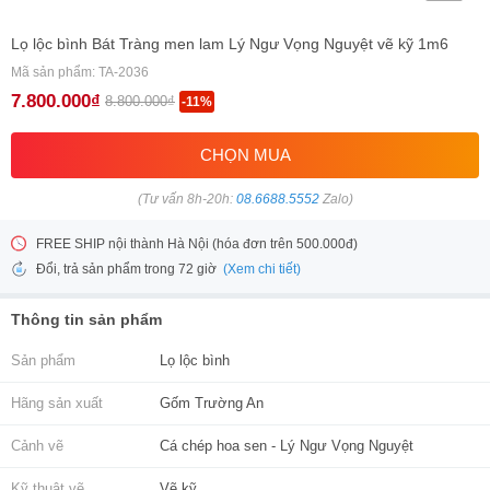
Lọ lộc bình Bát Tràng men lam Lý Ngư Vọng Nguyệt vẽ kỹ 1m6
Mã sản phẩm: TA-2036
7.800.000₫
8.800.000₫
-11%
CHỌN MUA
(Tư vấn 8h-20h:
08.6688.5552
Zalo)
FREE SHIP nội thành Hà Nội (hóa đơn trên 500.000đ)
(Xem chi tiết)
Đổi, trả sản phẩm trong 72 giờ
Thông tin sản phẩm
Sản phẩm
Lọ lộc bình
Hãng sản xuất
Gốm Trường An
Cảnh vẽ
Cá chép hoa sen - Lý Ngư Vọng Nguyệt
Kỹ thuật vẽ
Vẽ kỹ