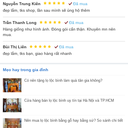
Nguyễn Trung Kiên
Đã mua
Bên cạnh đó sản phẩm còn được tô điểm bởi hình ảnh thanh tao,
đẹp lắm, tks shop, lần sau mình sẽ ủng hộ thêm
tinh khiết của loài hoa sen. Một loại quốc hoa của dân tộc Việt
tượng trưng cho tinh thần giác ngộ, hướng thiện, vẻ đẹp tâm hồn,
Trần Thanh Long
Đã mua
khí tiết của con người.
Hàng giống như hình ảnh. Đóng gói cẩn thận. Khuyên mn nên
Lọ Lộc bình Bát Tràng men lam Lý Ngư Vọng Nguyệt vẽ kĩ 1m6
mua.
quả thật là một sản phẩm mang giá trị thẩm mĩ cao và có ý nghĩa
rất sâu sắc trong đời sống tâm linh. Sản phẩm sẽ là món quà tặng,
Bùi Thị Liên
Đã mua
quà biếu tới người thân, bạn bè tựa như lời chúc cho cuộc sống
đẹp lắm, tks bạn, giao hàng rất nhanh
gặp may mắn bình an.
Mẹo hay trong gia đình
Có nên tặng lọ lộc bình làm quà tân gia không?
Cửa hàng bán lọ lộc bình uy tín tại Hà Nội và TP.HCM
Nên mua lọ lộc bình bằng gỗ hay bằng sứ? So sánh chi tiết