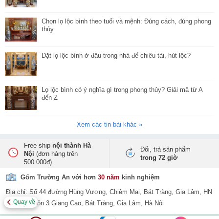
Chọn lọ lộc bình theo tuổi và mệnh: Đúng cách, đúng phong
thủy
Đặt lọ lộc bình ở đâu trong nhà để chiêu tài, hút lộc?
Lọ lộc bình có ý nghĩa gì trong phong thủy? Giải mã từ A
đến Z
Xem các tin bài khác »
Free ship
nội thành Hà
Đổi, trả sản phẩm
Nội
(đơn hàng trên
trong 72 giờ
500.000đ)
Gốm Trường An với hơn
30 năm
kinh nghiệm
Địa chỉ: Số 44 đường Hùng Vương, Chiêm Mai, Bát Tràng, Gia Lâm, HN
Quay về
Xưởng: Thôn 3 Giang Cao, Bát Tràng, Gia Lâm, Hà Nội