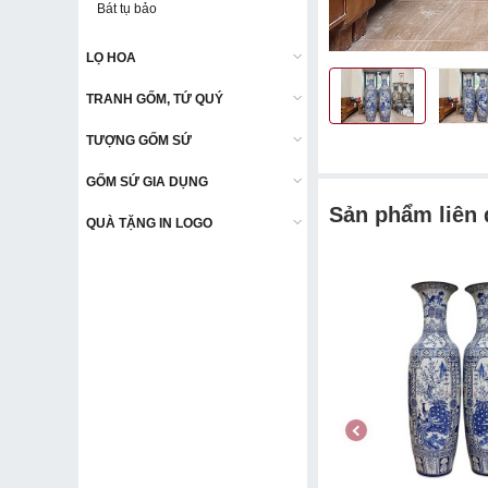
Bát tụ bảo
Bát tụ bảo
LỌ HOA
LỌ HOA
TRANH GỐM, TỨ QUÝ
TRANH GỐM, TỨ QUÝ
TƯỢNG GỐM SỨ
TƯỢNG GỐM SỨ
GỐM SỨ GIA DỤNG
GỐM SỨ GIA DỤNG
Sản phẩm liên
QUÀ TẶNG IN LOGO
QUÀ TẶNG IN LOGO