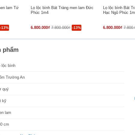
men lam Tứ
Lọ lộc bình Bát Tràng men lam Đức
Lọ lộc bình Bát T
Phúc 1m4
Hạc Ngũ Phúc 1m
6.800.000₫
7.800.000₫
6.800.000₫
7.800
-13%
-13%
n phẩm
 lộc bình
ốm Trường An
ứ quý
ẽ kỹ
en lam
80 cm