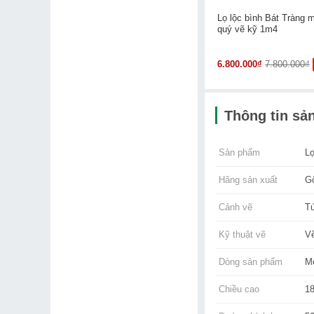
Lọ lộc bình Bát Tràng 
quý vẽ kỹ 1m4
6.800.000₫
7.800.000₫
Thông tin sả
Sản phẩm
Lọ
Hãng sản xuất
G
Cảnh vẽ
T
Kỹ thuật vẽ
V
Dòng sản phẩm
M
Chiều cao
1