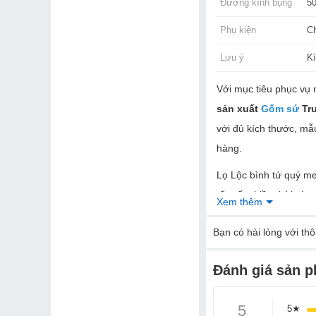
Đường kính bụng
5
Phụ kiện
C
Lưu ý
Kí
Với mục tiêu phục vụ 
sản xuất
Gốm sứ
Tr
với đủ kích thước, m
hàng.
Lọ Lộc bình tứ quý me
tốn rất nhiều thời gi
Xem thêm
đường kính bụng lên 
Bạn
có hài lòng với th
rộng rãi như sảnh nh
nhấn nổi bật tăng thê
Đánh giá sản 
5
5★