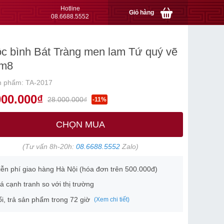
Hotline
Giỏ hàng
08.6688.5552
ộc bình Bát Tràng men lam Tứ quý vẽ
1m8
n phẩm: TA-2017
000.000₫
28.000.000₫
-11%
CHỌN MUA
(Tư vấn 8h-20h:
08.6688.5552
Zalo)
ễn phí giao hàng Hà Nội (hóa đơn trên 500.000đ)
á cạnh tranh so với thị trường
i, trả sản phẩm trong 72 giờ
(Xem chi tiết)