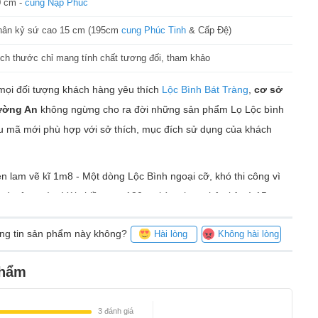
0 cm -
cung Nạp Phúc
hân kỷ sứ cao 15 cm (195cm
cung Phúc Tinh
& Cấp Đệ)
ch thước chỉ mang tính chất tương đối, tham khảo
mọi đối tượng khách hàng yêu thích
Lộc Bình Bát Tràng
,
cơ sở
ường An
không ngừng cho ra đời những sản phẩm Lọ Lộc bình
ẫu mã mới phù hợp với sở thích, mục đích sử dụng của khách
n lam vẽ kĩ 1m8 - Một dòng Lộc Bình ngoại cỡ, khó thi công vì
an và công sức. Với chiều cao 180cm kèm theo chân kỷ sứ 15cm,
đến 50cm sản phẩm phù hợp bài trí ở những nơi có không gian
ông tin sản phẩm này không?
Hài lòng
Không hài lòng
à hàng, khách sạn, doanh nghiệp, Đình, Đền chùa… sẽ là điểm
m vẻ đẹp thẩm mĩ và sự trang trọng.
phẩm
3
đánh giá