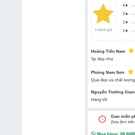
4★
3★
2★
3 đánh giá
1★
Hoàng Tiến Nam
Sp đẹp nha
Phùng Nam Sơn
Quá đẹp và chất lượng
Nguyễn Trường Gia
Hàng tốt
Giao miễn p
Sản phẩm được vẽ tay
(hóa đơn trên
cổ được sử dụng rất 
Mua hàng:
08.668