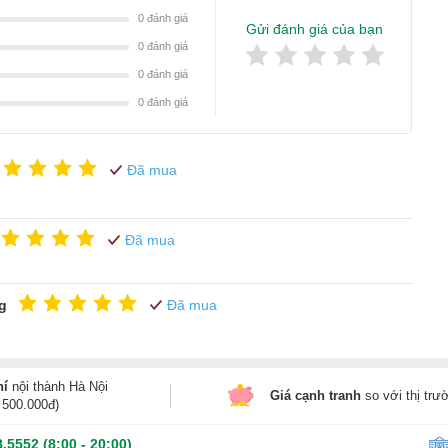
0
đánh giá
Gửi đánh giá của bạn
0
đánh giá
0
đánh giá
0
đánh giá
Đã mua
Đã mua
ng
Đã mua
hí
nội thành Hà Nội
Giá cạnh tranh
so với thị trư
 hoàn toàn bởi bàn tay của người nghê nhân bằng chất men lam
 500.000đ)
sớm từ thế kỉ 14. Màu men xanh kết hợp với nền men bóng trắng
8.5552
(8:00 - 20:00)