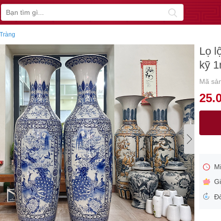
 Tràng
Lọ l
kỹ 
Mã sả
25.
Mi
Gi
Đổ