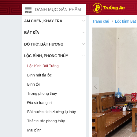
DANH MỤC SẢN PHẨM
DANH MỤC SẢN PHẨM
ẤM CHÉN, KHAY TRÀ
ẤM CHÉN, KHAY TRÀ
Trang chủ
Lộc bình Bát
BÁT ĐĨA
BÁT ĐĨA
ĐỒ THỜ, BÁT HƯƠNG
ĐỒ THỜ, BÁT HƯƠNG
LỘC BÌNH, PHONG THỦY
LỘC BÌNH, PHONG THỦY
Lộc bình Bát Tràng
Lộc bình Bát Tràng
Bình hút tài lộc
Bình hút tài lộc
Bình tỏi
Bình tỏi
Trứng phong thủy
Trứng phong thủy
Đĩa sứ trang trí
Đĩa sứ trang trí
Bát nước minh đường tụ thủy
Bát nước minh đường tụ thủy
Thác nước phong thủy
Thác nước phong thủy
Mai bình
Mai bình