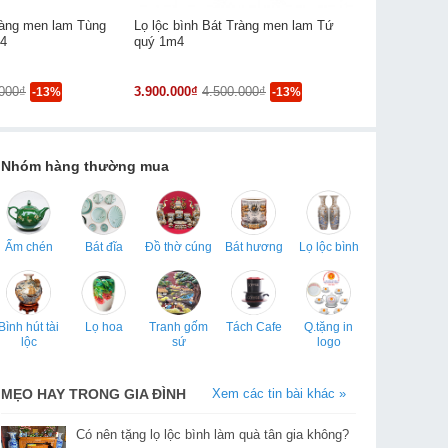
ràng men lam Tùng
Lọ lộc bình Bát Tràng men lam Tứ
Lọ lộc bình
4
quý 1m4
Phúc 1m6
.000₫
3.900.000₫
4.500.000₫
7.800.000₫
-13%
-13%
Nhóm hàng thường mua
Ấm chén
Bát đĩa
Đồ thờ cúng
Bát hương
Lọ lộc bình
Bình hút tài
Lọ hoa
Tranh gốm
Tách Cafe
Q.tặng in
lộc
sứ
logo
MẸO HAY TRONG GIA ĐÌNH
Xem các tin bài khác »
Có nên tặng lọ lộc bình làm quà tân gia không?