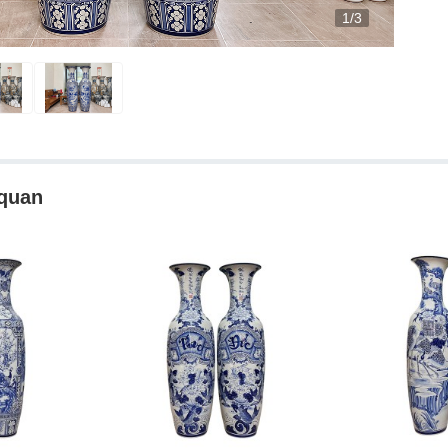
1/3
 quan