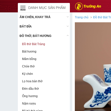
DANH MỤC SẢN PHẨM
DANH MỤC SẢN PHẨM
ẤM CHÉN, KHAY TRÀ
ẤM CHÉN, KHAY TRÀ
Trang chủ
Đồ thờ Bát T
BÁT ĐĨA
BÁT ĐĨA
ĐỒ THỜ, BÁT HƯƠNG
ĐỒ THỜ, BÁT HƯƠNG
Đồ thờ Bát Tràng
Đồ thờ Bát Tràng
Bát hương
Bát hương
Mâm bồng
Mâm bồng
Chóe thờ
Chóe thờ
Kỷ chén
Kỷ chén
Lọ hoa bàn thờ
Lọ hoa bàn thờ
Đèn dầu thờ
Đèn dầu thờ
Ống hương
Ống hương
Nậm rượu
Nậm rượu