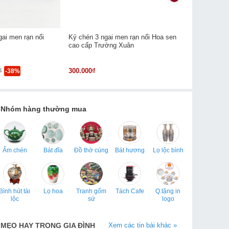
ai men rạn nổi
Kỷ chén 3 ngai men rạn nổi Hoa sen
Kỷ chén con
cao cấp Trường Xuân
cao cấp Tr
₫
300.000₫
280.000₫
-38%
Nhóm hàng thường mua
Ấm chén
Bát đĩa
Đồ thờ cúng
Bát hương
Lọ lộc bình
Bình hút tài
Lọ hoa
Tranh gốm
Tách Cafe
Q.tặng in
lộc
sứ
logo
MẸO HAY TRONG GIA ĐÌNH
Xem các tin bài khác »