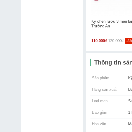
Kỷ chén rượu 3 men l
Trường An
110.000₫
120.000₫
-8
Thông tin sả
Sản phẩm
K
Hãng sản xuất
B
Loại men
S
Bao gồm
1 
Hoa văn
M