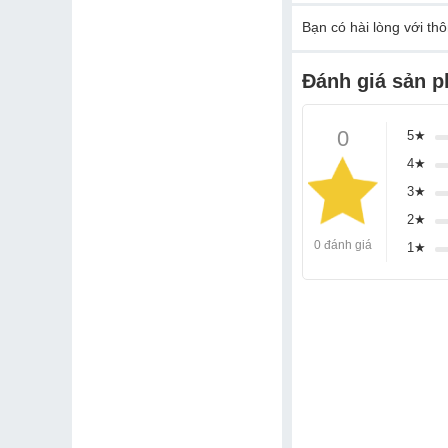
Bạn
có hài lòng với th
Đánh giá sản 
0
5★
4★
3★
2★
0 đánh giá
1★