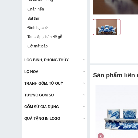
Bộ trà thờ cúng
Bộ trà thờ cúng
Chân nến
Chân nến
Bát thờ
Bát thờ
Đỉnh hạc sứ
Đỉnh hạc sứ
Tam cấp, chân đế gỗ
Tam cấp, chân đế gỗ
Cốt thất bảo
Cốt thất bảo
LỘC BÌNH, PHONG THỦY
LỘC BÌNH, PHONG THỦY
LỌ HOA
LỌ HOA
Sản phẩm liên
TRANH GỐM, TỨ QUÝ
TRANH GỐM, TỨ QUÝ
TƯỢNG GỐM SỨ
TƯỢNG GỐM SỨ
GỐM SỨ GIA DỤNG
GỐM SỨ GIA DỤNG
QUÀ TẶNG IN LOGO
QUÀ TẶNG IN LOGO