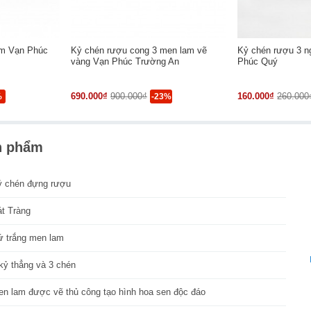
am Vạn Phúc
Kỷ chén rượu cong 3 men lam vẽ
Kỷ chén rượu 3 ng
vàng Vạn Phúc Trường An
Phúc Quý
690.000₫
900.000₫
160.000₫
260.000
%
-23%
n phẩm
ỷ chén đựng rượu
át Tràng
ứ trắng men lam
kỷ thẳng và 3 chén
en lam được vẽ thủ công tạo hình hoa sen độc đáo