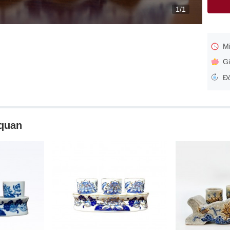
1/1
Mi
Gi
Đổ
 quan