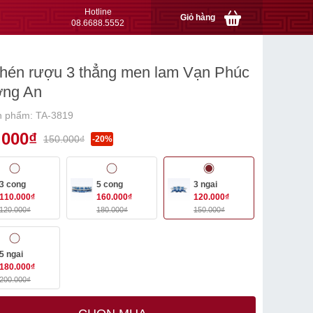
Hotline
Giỏ hàng
08.6688.5552
hén rượu 3 thẳng men lam Vạn Phúc
ờng An
n phẩm: TA-3819
.000₫
150.000₫
-20%
3 cong
5 cong
3 ngai
110.000₫
160.000₫
120.000₫
120.000₫
180.000₫
150.000₫
5 ngai
180.000₫
200.000₫