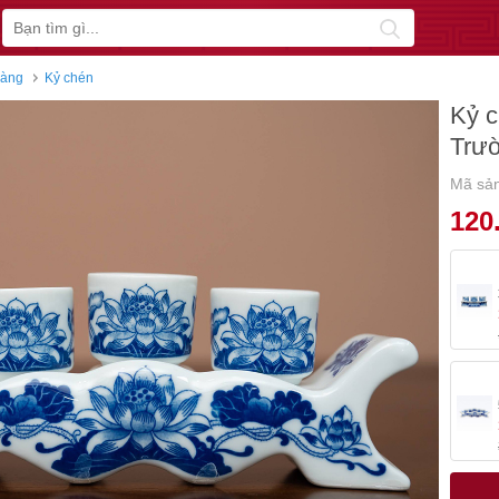
ràng
Kỷ chén
Kỷ c
Trư
Mã sả
120