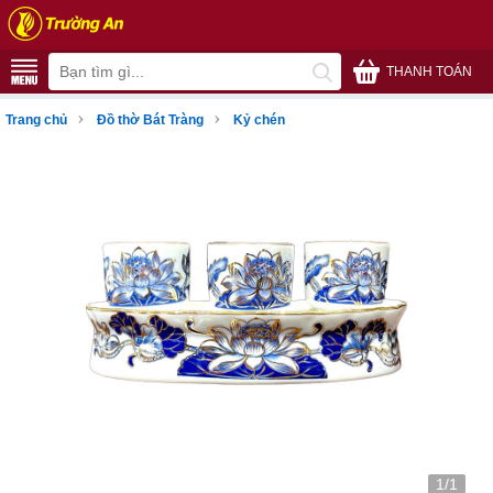
THANH TOÁN
›
›
Trang chủ
Đồ thờ Bát Tràng
Kỷ chén
1/1