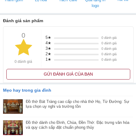
logo
Đánh giá sản phẩm
0
5★
0
đánh giá
4★
0
đánh giá
3★
0
đánh giá
2★
0
đánh giá
1★
0
đánh giá
0 đánh giá
GỬI ĐÁNH GIÁ CỦA BẠN
Mẹo hay trong gia đình
Đồ thờ Bát Tràng cao cấp cho nhà thờ Họ, Từ Đường: Sự
lựa chọn uy nghi và trường tồn
Đồ thờ dành cho Đình, Chùa, Đền Thờ: Đặc trưng văn hóa
và quy cách sắp đặt chuẩn phong thủy