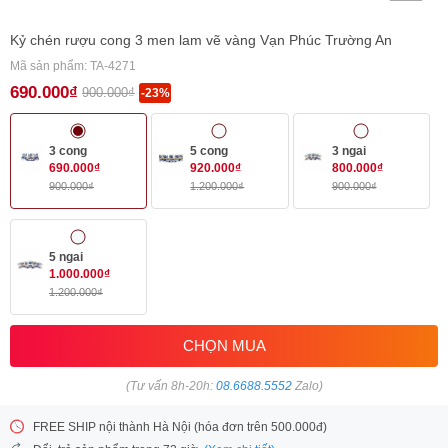
Kỷ chén rượu cong 3 men lam vẽ vàng Vạn Phúc Trường An
Mã sản phẩm: TA-4271
690.000₫
900.000₫
-23%
3 cong
5 cong
3 ngai
690.000₫
920.000₫
800.000₫
900.000₫
1.200.000₫
900.000₫
5 ngai
1.000.000₫
1.200.000₫
CHỌN MUA
(Tư vấn 8h-20h:
08.6688.5552
Zalo)
FREE SHIP nội thành Hà Nội (hóa đơn trên 500.000đ)