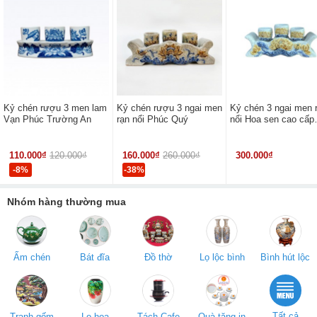
Kỷ chén rượu 3 men lam
Kỷ chén rượu 3 ngai men
Kỷ chén 3 ngai men 
Vạn Phúc Trường An
rạn nổi Phúc Quý
nổi Hoa sen cao cấp
Trường Xuân
110.000₫
120.000₫
160.000₫
260.000₫
300.000₫
-8%
-38%
Nhóm hàng thường mua
Ấm chén
Bát đĩa
Đồ thờ
Lọ lộc bình
Bình hút lộc
Tất cả
Tranh gốm
Lọ hoa
Tách Cafe
Quà tặng in